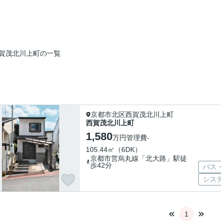
賀茂北川上町の一覧
京都市北区西賀茂北川上町
西賀茂北川上町
1,580
万円
管理費
-
105.44㎡（6DK）
京都市営烏丸線「北大路」駅徒
歩42分
バス
シス
1