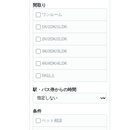
間取り
ワンルーム
1K/1DK/1LDK
2K/2DK/2LDK
3K/3DK/3LDK
4K/4DK/4LDK
5K以上
駅・バス停からの時間
条件
ペット相談