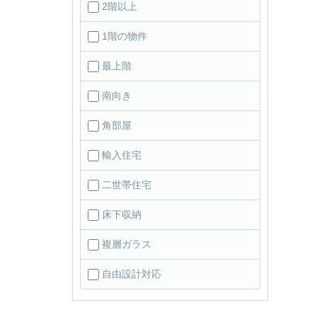
2階以上
1階の物件
最上階
南向き
角部屋
輸入住宅
二世帯住宅
床下収納
複層ガラス
自由設計対応