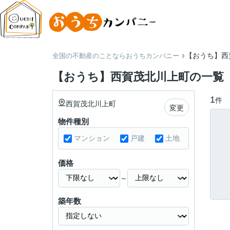
【おうち】西
全国の不動産のことならおうちカンパニー
【おうち】西賀茂北川上町の一覧
1
件
西賀茂北川上町
変更
物件種別
マンション
戸建
土地
価格
～
築年数