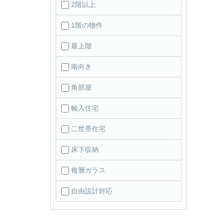
2階以上
1階の物件
最上階
南向き
角部屋
輸入住宅
二世帯住宅
床下収納
複層ガラス
自由設計対応