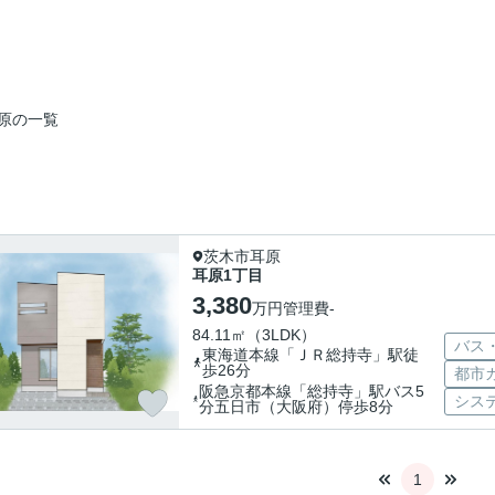
原の一覧
茨木市耳原
耳原1丁目
3,380
万円
管理費
-
84.11㎡（3LDK）
バス
東海道本線「ＪＲ総持寺」駅徒
歩26分
都市
阪急京都本線「総持寺」駅バス5
シス
分五日市（大阪府）停歩8分
1