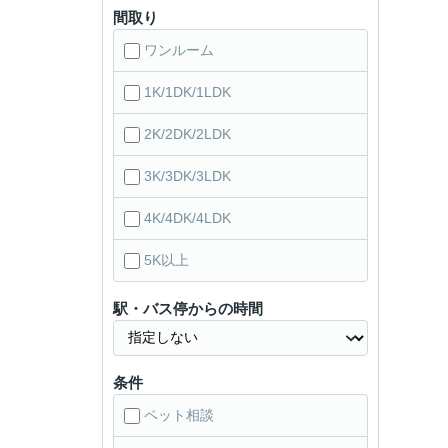
間取り
ワンルーム
1K/1DK/1LDK
2K/2DK/2LDK
3K/3DK/3LDK
4K/4DK/4LDK
5K以上
駅・バス停からの時間
条件
ペット相談