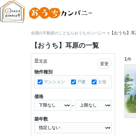
【おうち】耳
全国の不動産のことならおうちカンパニー
【おうち】耳原の一覧
1
件
耳原
変更
物件種別
マンション
戸建
土地
価格
～
築年数