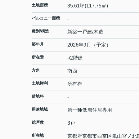
土地面積
35.61坪(117.75㎡)
バルコニー面積
-
種別/構造
新築一戸建/木造
築年月
2026年9月（予定）
所在階
-/2階建
方角
南西
土地権利
所有権
借地料
-
用途地域
第一種低層住居専用
総戸数
3戸
所在地
京都府
京都市西京区
嵐山宮ノ北