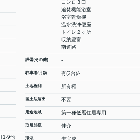
コンロ３口
追焚機能浴室
浴室乾燥機
温水洗浄便座
トイレ２ヶ所
収納豊富
南道路
設備(その他)
-
駐車場/月額
有(2台)/-
土地権利
所有権
国土法届出
不要
用途地域
第一種低層住居専用
取引態様
仲介
町
1-9他
現況
未完成