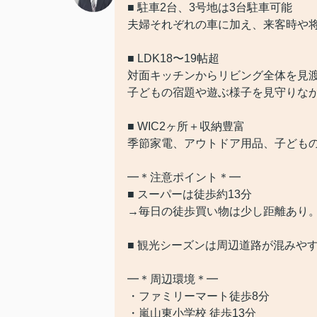
■ 駐車2台、3号地は3台駐車可能
夫婦それぞれの車に加え、来客時や
■ LDK18〜19帖超
対面キッチンからリビング全体を見
子どもの宿題や遊ぶ様子を見守りな
■ WIC2ヶ所＋収納豊富
季節家電、アウトドア用品、子ども
━＊注意ポイント＊━
■ スーパーは徒歩約13分
→毎日の徒歩買い物は少し距離あり
■ 観光シーズンは周辺道路が混みや
━＊周辺環境＊━
・ファミリーマート徒歩8分
・嵐山東小学校 徒歩13分