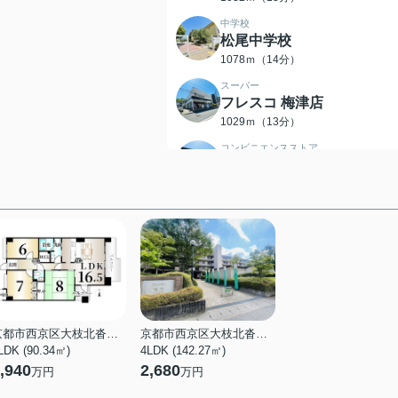
中学校
松尾中学校
1078ｍ（14分）
スーパー
フレスコ 梅津店
1029ｍ（13分）
コンビニエンスストア
ファミリーマート 松尾大社
前店
627ｍ（8分）
コンビニエンスストア
ローソン 嵐山谷ケ辻子町店
714ｍ（9分）
コンビニエンスストア
セブンイレブン 京都松室店
731ｍ（10分）
京都市西京区大枝北沓掛町１丁目
京都市西京区大枝北沓掛町１丁目
LDK (90.34㎡)
4LDK (142.27㎡)
内科
,940
2,680
万円
万円
松仁会(医療法人社団)内田
院