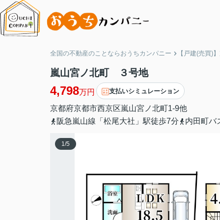
全国の不動産のことならおうちカンパニー
【戸建(売買)
嵐山宮ノ北町 ３号地
4,798
支払いシミュレーション
万円
京都府
京都市西京区
嵐山宮ノ北町
1-9他
阪急嵐山線「松尾大社」駅徒歩7分
内田町バ
1
/
5