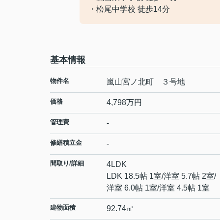
・松尾中学校 徒歩14分
基本情報
物件名
嵐山宮ノ北町 ３号地
価格
4,798
万円
管理費
-
修繕積立金
-
間取り/詳細
4LDK
LDK 18.5帖 1室
/
洋室 5.7帖 2室
/
洋室 6.0帖 1室
/
洋室 4.5帖 1室
建物面積
92.74㎡