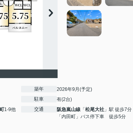
築年
2026年9月(予定)
駐車
有(2台)
交通
町
1-9他
阪急嵐山線
「
松尾大社
」駅 徒歩7分
「内田町」バス停下車 徒歩5分