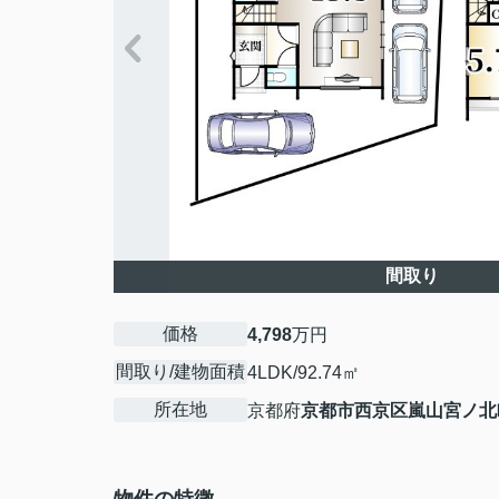
間取り
価格
4,798
万円
間取り/建物面積
4LDK/92.74㎡
所在地
京都府
京都市西京区
嵐山宮ノ北