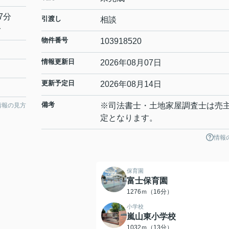
7分
引渡し
相談
分
物件番号
103918520
情報更新日
2026年08月07日
更新予定日
2026年08月14日
備考
※司法書士・土地家屋調査士は売
情報の見方
定となります。
情報
保育園
富士保育園
1276ｍ（16分）
小学校
嵐山東小学校
1032ｍ（13分）