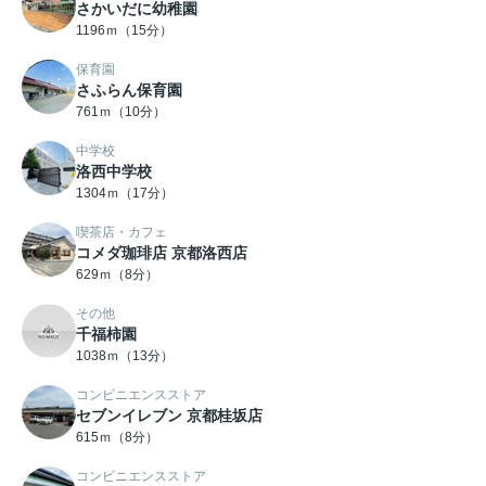
さかいだに幼稚園
1196ｍ（15分）
保育園
さふらん保育園
761ｍ（10分）
中学校
洛西中学校
1304ｍ（17分）
喫茶店・カフェ
コメダ珈琲店 京都洛西店
629ｍ（8分）
その他
千福柿園
1038ｍ（13分）
コンビニエンスストア
セブンイレブン 京都桂坂店
615ｍ（8分）
コンビニエンスストア