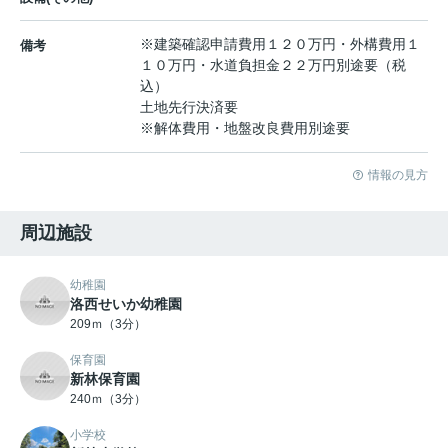
※建築確認申請費用１２０万円・外構費用１
備考
１０万円・水道負担金２２万円別途要（税
込）
土地先行決済要
※解体費用・地盤改良費用別途要
情報の見方
周辺施設
幼稚園
洛西せいか幼稚園
209ｍ（3分）
保育園
新林保育園
240ｍ（3分）
小学校