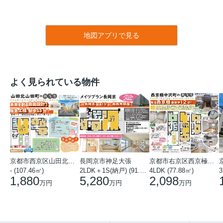
地図アプリで見る
よく見られている物件
京都市西京区山田北山田町
長岡京市神足大張
京都市右京区西京極中沢町
- (107.46㎡)
2LDK＋1S(納戸) (91.78㎡)
4LDK (77.88㎡)
3
1,880
5,280
2,098
万円
万円
万円