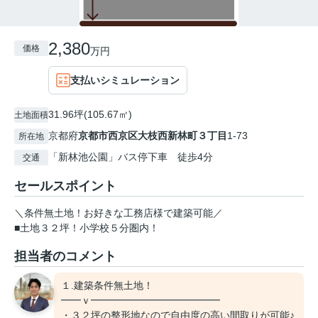
2,380
価格
万円
支払いシミュレーション
31.96坪(105.67㎡)
土地面積
京都府
京都市西京区
大枝西新林町３丁目
1-73
所在地
「新林池公園」バス停下車 徒歩4分
交通
セールスポイント
＼条件無土地！お好きな工務店様で建築可能／
■土地３２坪！小学校５分圏内！
担当者のコメント
１.建築条件無土地！
━━ｖ━━━━━━━━━━━━━
・３２坪の整形地なので自由度の高い間取りが可能♪