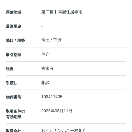
第二種中高層住居専用
用途地域
-
最適用途
宅地 / 平坦
地目 / 地勢
仲介
取引態様
古家有
現況
相談
引渡し
103417405
物件番号
2026年08月11日
取引条件の
有効期限
おうちカンパニー桂川店
取扱会社