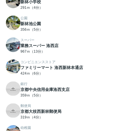
新林小学校
291ｍ（4分）
公園
新林池公園
356ｍ（5分）
スーパー
業務スーパー 洛西店
967ｍ（13分）
コンビニエンスストア
ファミリーマート 洛西新林本通店
424ｍ（6分）
銀行
京都中央信用金庫洛西支店
359ｍ（5分）
郵便局
京都大枝西新林郵便局
319ｍ（4分）
幼稚園