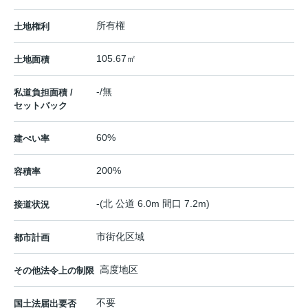
所有権
土地権利
105.67㎡
土地面積
-/無
私道負担面積 /
セットバック
60%
建ぺい率
200%
容積率
-(北 公道 6.0m 間口 7.2m)
接道状況
市街化区域
都市計画
高度地区
その他法令上の制限
不要
国土法届出要否