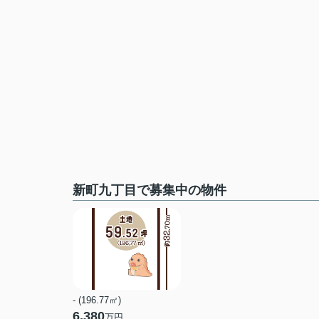
新町九丁目で募集中の物件
- (196.77㎡)
6,380
万円