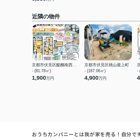
近隣の物件
京都市伏見区醍醐南西裏町
京都市伏見区桃山最上町
- (81.78㎡)
- (187.06㎡)
-
1,900
4,900
4
万円
万円
おうちカンパニーとは
我が家を売る！自分で