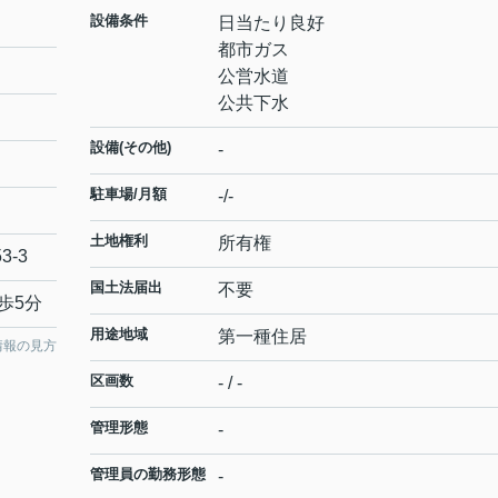
設備条件
日当たり良好
都市ガス
公営水道
公共下水
設備(その他)
-
駐車場/月額
-/-
土地権利
所有権
53-3
国土法届出
不要
歩5分
用途地域
第一種住居
情報の見方
区画数
- / -
管理形態
-
管理員の勤務形態
-