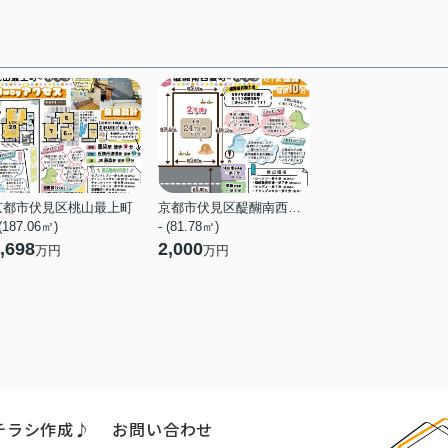
京都市伏見区桃山最上町
京都市伏見区醍醐南西裏町
 (187.06㎡)
- (81.78㎡)
,698
2,000
万円
万円
チラシ作成♪
お問い合わせ