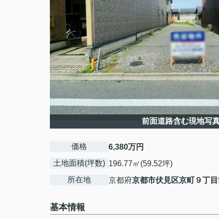
前面道路含む現地写
価格
6,380万円
土地面積(坪数)
196.77㎡(59.52坪)
所在地
京都府
京都市伏見区
京町９丁目
基本情報