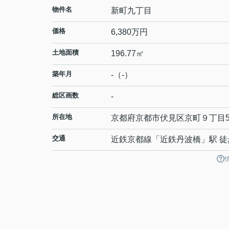
物件名
新町九丁目
価格
6,380万円
土地面積
196.77㎡
築年月
-（-）
総区画数
-
所在地
京都府
京都市伏見区
京町９丁目
交通
近鉄京都線
「
近鉄丹波橋
」駅 徒