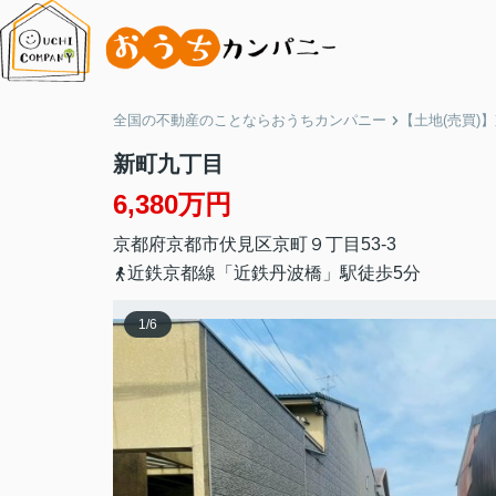
全国の不動産のことならおうちカンパニー
【土地(売買)
新町九丁目
6,380万円
京都府
京都市伏見区
京町９丁目
53-3
近鉄京都線「近鉄丹波橋」駅徒歩5分
1
/
6