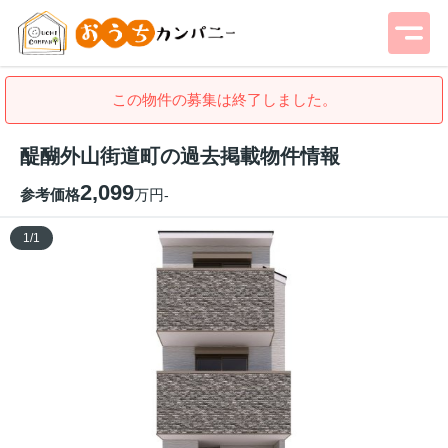
この物件の募集は終了しました。
醍醐外山街道町の過去掲載物件情報
2,099
参考価格
万円
-
1
/
1