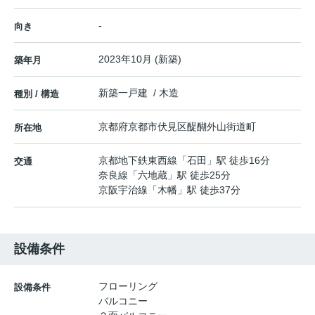
-
向き
2023年10月 (新築)
築年月
新築一戸建 / 木造
種別 / 構造
京都府
京都市伏見区
醍醐外山街道町
所在地
京都地下鉄東西線
「
石田
」駅 徒歩16分
交通
奈良線
「
六地蔵
」駅 徒歩25分
京阪宇治線
「
木幡
」駅 徒歩37分
設備条件
フローリング
設備条件
バルコニー