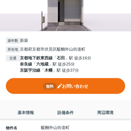
新築
築年数
京都府京都市伏見区醍醐外山街道町
所在地
京都地下鉄東西線
「
石田
」駅 徒歩16分
交通
奈良線
「
六地蔵
」駅 徒歩25分
京阪宇治線
「
木幡
」駅 徒歩37分
お問い合わせ
無料
基本情報
設備条件
周辺環境
醍醐外山街道町
物件名