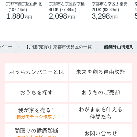
京都市西京区山田北山田町
京都市右京区西京極中沢町
京都市右京区太秦安井藤ノ木町
- (107.46㎡)
4LDK (77.88㎡)
2LDK (93.39㎡)
4
1,880
2,098
3,298
万円
万円
万円
パニー
【戸建(売買)】京都市伏見区の一覧
醍醐外山街道町