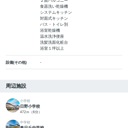
２面バルコニー
食器洗い乾燥機
システムキッチン
対面式キッチン
バス・トイレ別
浴室乾燥機
温水洗浄便座
洗髪洗面化粧台
浴室１坪以上
-
設備(その他)
周辺施設
小学校
日野小学校
472ｍ（6分）
中学校
春日丘中学校