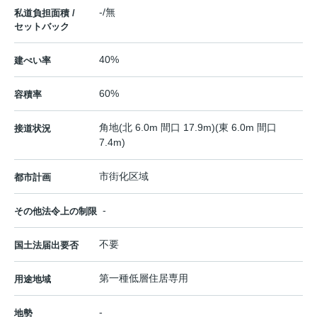
-/無
私道負担面積 /
セットバック
40%
建ぺい率
60%
容積率
角地(北 6.0m 間口 17.9m)(東 6.0m 間口
接道状況
7.4m)
市街化区域
都市計画
-
その他法令上の制限
不要
国土法届出要否
第一種低層住居専用
用途地域
-
地勢