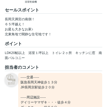
浴室乾燥機
セールスポイント
長岡天満宮の南側！
６５坪越え！
お庭も大きなお家♪
北東角地で閑静な住宅地です！
ポイント
LDK20帖以上
浴室１坪以上
トイレ２ヶ所
キッチンに窓
南
面バルコニー
担当者のコメント
-----交通-----
阪急長岡天神徒歩１３分
JR長岡京駅徒歩２０分
-----周辺施設-----
デイリーヤマザキ・・・徒歩４分