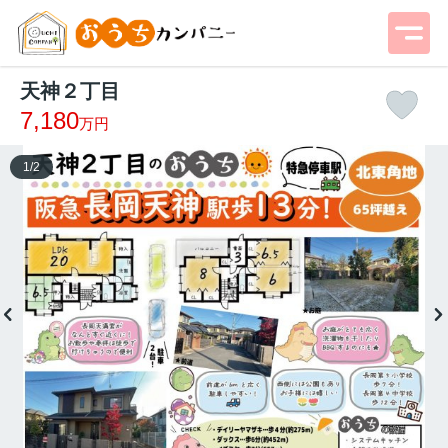
天神２丁目
7,180
万円
1
/
2