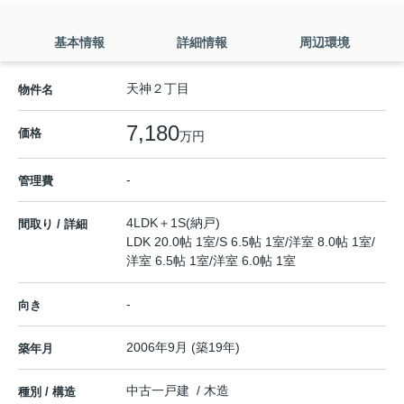
基本情報
詳細情報
周辺環境
天神２丁目
物件名
7,180
価格
万円
-
管理費
4LDK＋1S(納戸)
間取り / 詳細
LDK 20.0帖 1室
/
S 6.5帖 1室
/
洋室 8.0帖 1室
/
洋室 6.5帖 1室
/
洋室 6.0帖 1室
-
向き
2006年9月 (築19年)
築年月
中古一戸建 / 木造
種別 / 構造