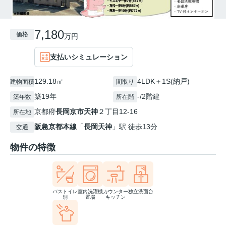
7,180
価格
万円
支払いシミュレーション
129.18㎡
4LDK＋1S(納戸)
建物面積
間取り
築19年
-/2階建
築年数
所在階
京都府
長岡京市
天神
２丁目12-16
所在地
阪急京都本線
「
長岡天神
」駅 徒歩13分
交通
物件の特徴
バストイレ
室内洗濯機
カウンター
独立洗面台
別
置場
キッチン