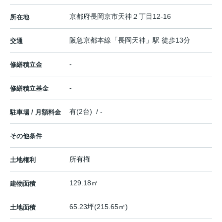
京都府
長岡京市
天神
２丁目12-16
所在地
阪急京都本線
「
長岡天神
」駅 徒歩13分
交通
-
修繕積立金
-
修繕積立基金
有(2台) / -
駐車場 / 月額料金
その他条件
所有権
土地権利
129.18㎡
建物面積
65.23坪(215.65㎡)
土地面積