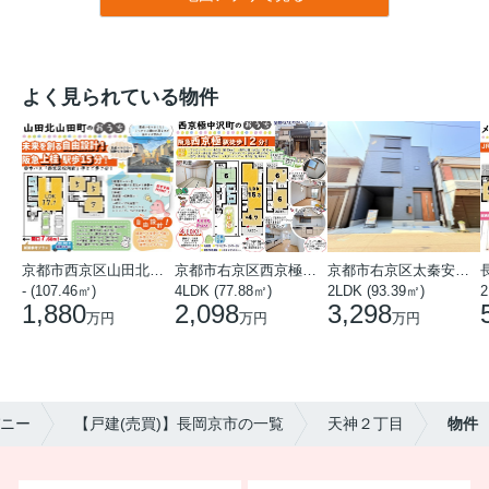
よく見られている物件
京都市西京区山田北山田町
京都市右京区西京極中沢町
京都市右京区太秦安井藤ノ木町
- (107.46㎡)
4LDK (77.88㎡)
2LDK (93.39㎡)
1,880
2,098
3,298
万円
万円
万円
ニー
【戸建(売買)】長岡京市の一覧
天神２丁目
物件