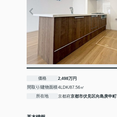
価格
2,498万円
間取り/建物面積
4LDK/87.56㎡
所在地
京都府
京都市伏見区
向島庚申町