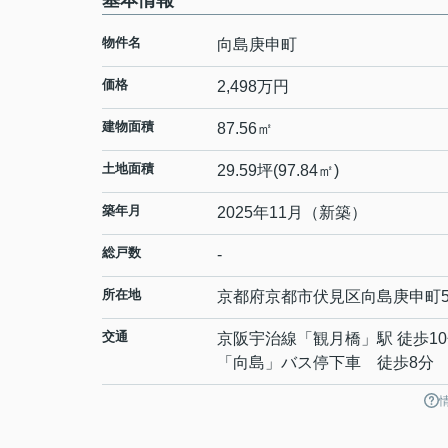
基本情報
物件名
向島庚申町
価格
2,498万円
建物面積
87.56㎡
土地面積
29.59坪(97.84㎡)
築年月
2025年11月（新築）
総戸数
-
所在地
京都府
京都市伏見区
向島庚申町
交通
京阪宇治線
「
観月橋
」駅 徒歩1
「向島」バス停下車 徒歩8分