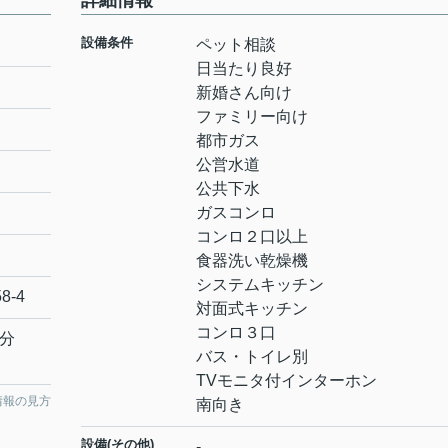
詳細情報
設備条件
ペット相談
日当たり良好
新婚さん向け
ファミリー向け
都市ガス
公営水道
公共下水
ガスコンロ
コンロ２口以上
食器洗い乾燥機
システムキッチン
58-4
対面式キッチン
コンロ３口
0分
バス・トイレ別
TVモニタ付インターホン
情報の見方
南向き
設備(その他)
-