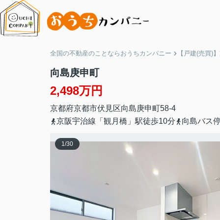
全国の不動産のことならおうちカンパニー
【戸建(売買)
向島庚申町
2,498万円
京都府
京都市伏見区
向島庚申町
58-4
京阪宇治線「観月橋」駅徒歩10分
向島バス
1
/
30