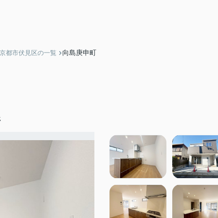
向島庚申町
】京都市伏見区の一覧
停