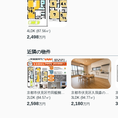
4LDK (87.56㎡)
2,498
万円
近隣の物件
京都市伏見区竹田醍醐田町
京都市伏見区久我森の宮町
2LDK (84.57㎡)
3LDK (94.77㎡)
3
2,598
2,180
3
万円
万円