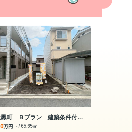
西大黒町 Ｂプラン 建築条件付き土地
00
- / 65.65㎡
万円