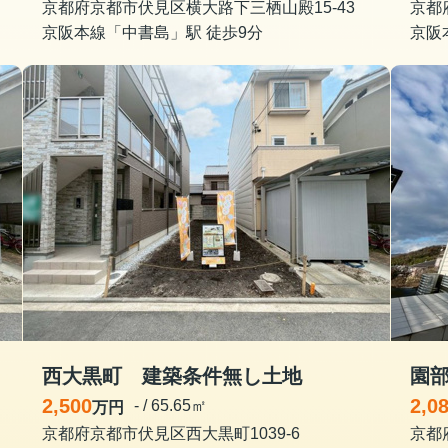
京都府京都市伏見区横大路下三栖山殿15-43
京都
京阪本線「中書島」駅 徒歩9分
京阪
西大黒町 建築条件無し土地
園
2,500
2,0
- / 65.65㎡
万円
京都府京都市伏見区西大黒町1039-6
京都