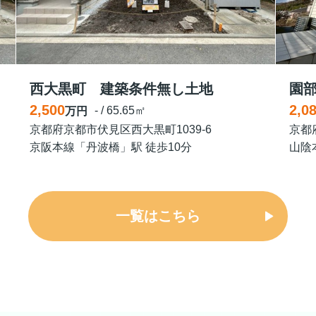
西大黒町 建築条件無し土地
園
2,500
2,0
- / 65.65㎡
万円
京都府京都市伏見区西大黒町1039-6
京都
京阪本線「丹波橋」駅 徒歩10分
山陰
一覧はこちら