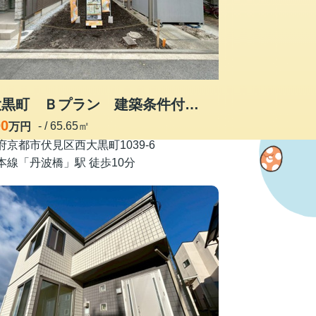
西大黒町 Ｂプラン 建築条件付き土地
00
- / 65.65㎡
万円
府京都市伏見区西大黒町1039-6
本線「丹波橋」駅 徒歩10分