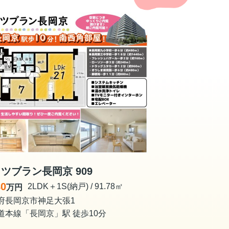
ツブラン長岡京 909
80
2LDK＋1S(納戸) / 91.78㎡
万円
府長岡京市神足大張1
道本線「長岡京」駅 徒歩10分