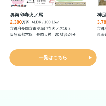
奥海印寺火ノ尾
神
2,380
3,7
4LDK / 100.16㎡
万円
京都府長岡京市奥海印寺火ノ尾16-2
京都
阪急京都本線「長岡天神」駅 徒歩24分
東海
一覧はこちら