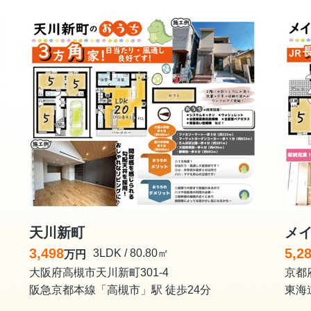
天川新町
メイ
3,498
5,2
3LDK / 80.80㎡
万円
大阪府高槻市天川新町301-4
京都
阪急京都本線「高槻市」駅 徒歩24分
東海