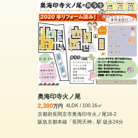
奥海印寺火ノ尾
2,380
4LDK / 100.16㎡
万円
京都府長岡京市奥海印寺火ノ尾16-2
阪急京都本線「長岡天神」駅 徒歩24分