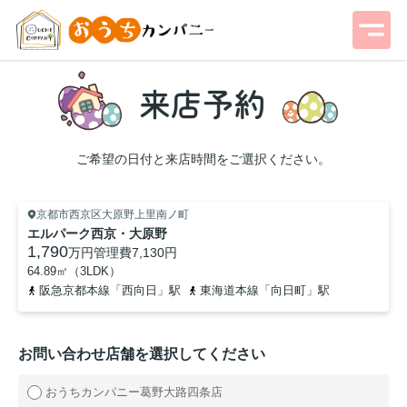
ご希望の日付と来店時間をご選択ください。
京都市西京区大原野上里南ノ町
エルパーク西京・大原野
1,790
万円
管理費
7,130円
64.89㎡（3LDK）
阪急京都本線「西向日」駅
東海道本線「向日町」駅
お問い合わせ店舗を選択してください
おうちカンパニー葛野大路四条店