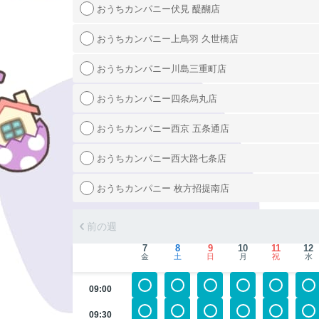
おうちカンパニー伏見 醍醐店
おうちカンパニー上鳥羽 久世橋店
おうちカンパニー川島三重町店
おうちカンパニー四条烏丸店
おうちカンパニー西京 五条通店
おうちカンパニー西大路七条店
おうちカンパニー 枚方招提南店
前の週
7
8
9
10
11
12
金
土
日
月
祝
水
09:00
09:30