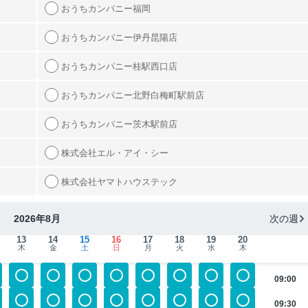
おうちカンパニー福岡
おうちカンパニー伊丹昆陽店
おうちカンパニー桂駅西口店
おうちカンパニー北野白梅町駅前店
おうちカンパニー茨木駅前店
株式会社エル・アイ・シー
株式会社ヤマトハウステック
2026年8月
次の週
13
14
15
16
17
18
19
20
木
金
土
日
月
火
水
木
09:00
09:30