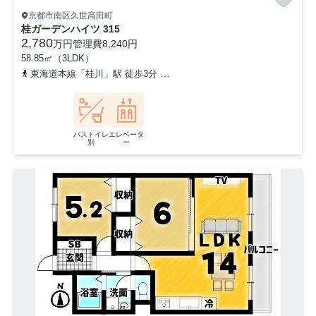
京都市南区久世高田町
桂ガーデンハイツ 315
2,780
万円
管理費
8,240円
58.85㎡（3LDK）
東海道本線「桂川」駅 徒歩3分
阪急京都本線「洛西口」駅 徒歩7分
バストイレ
エレベータ
別
ー