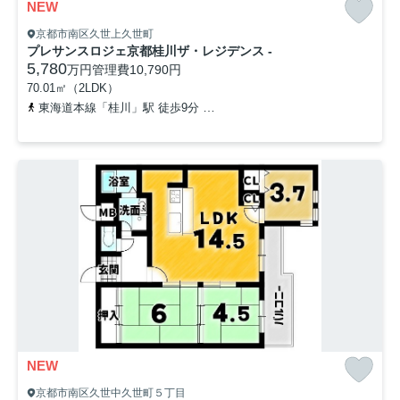
NEW
京都市南区久世上久世町
プレサンスロジェ京都桂川ザ・レジデンス -
5,780
万円
管理費
10,790円
70.01㎡（2LDK）
東海道本線「桂川」駅 徒歩9分
阪急京都本線「洛西口」駅 徒歩21
NEW
京都市南区久世中久世町５丁目