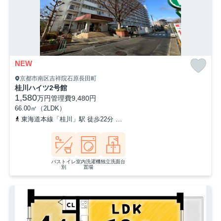
NEW
京都市南区吉祥院石原長田町
桂川ハイツ2号館
1,580
万円
管理費
9,480円
66.00㎡（2LDK）
東海道本線「桂川」駅 徒歩22分
東海道本線「西大路」駅 徒歩24分
バストイレ
室内洗濯機
独立洗面台
別
置場