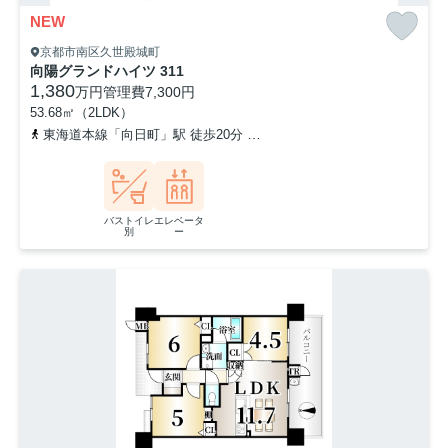
NEW
京都市南区久世殿城町
向陽グランドハイツ 311
1,380
万円
管理費
7,300円
53.68㎡（2LDK）
東海道本線「向日町」駅 徒歩20分
阪急京都本線「東向日」駅 徒歩
バストイレ
エレベータ
別
ー