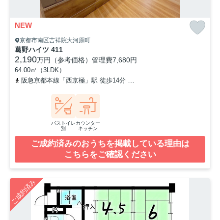
NEW
京都市南区吉祥院大河原町
葛野ハイツ 411
2,190
万円（参考価格）
管理費
7,680円
64.00㎡（3LDK）
阪急京都本線「西京極」駅 徒歩14分
東海道本線「西大路」駅 徒歩
バストイレ
カウンター
別
キッチン
ご成約済みのおうちを掲載している理由は
こちらをご確認ください
ご成約済み