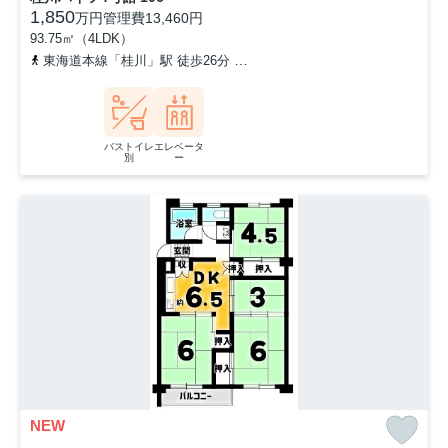
1,850
万円
管理費
13,460円
93.75㎡（4LDK）
東海道本線「桂川」駅 徒歩26分
東海道本線「西大路」駅 バス8分 
バストイレ
エレベータ
別
ー
NEW