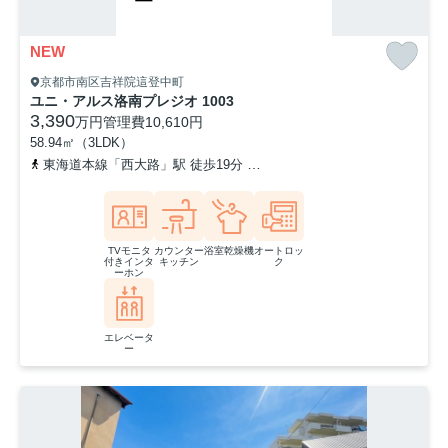
NEW
京都市南区吉祥院這登中町
ユニ・アルス洛南プレジオ 1003
3,390
万円
管理費
10,610円
58.94㎡（3LDK）
東海道本線「西大路」駅 徒歩19分
「吉祥院運動公園前」バス停下
TVモニタ
カウンター
浴室乾燥機
オートロッ
付きインタ
キッチン
ク
ーホン
エレベータ
ー