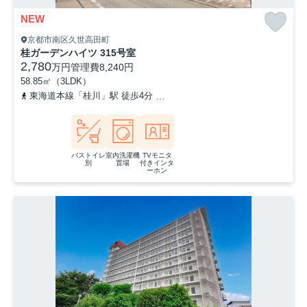
NEW
京都市南区久世高田町
桂ガーデンハイツ 315号室
2,780
万円
管理費
8,240円
58.85㎡（3LDK）
東海道本線「桂川」駅 徒歩4分
阪急京都本線「洛西口」駅 徒歩7分
バストイレ
室内洗濯機
TVモニタ
別
置場
付きインタ
ーホン