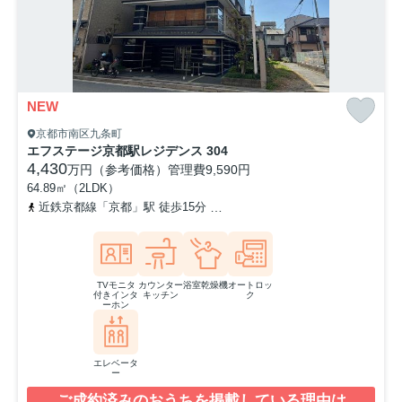
NEW
京都市南区九条町
エフステージ京都駅レジデンス 304
4,430
万円（参考価格）
管理費
9,590円
64.89㎡（2LDK）
近鉄京都線「京都」駅 徒歩15分
東海道本線「京都」駅 徒歩15分
TVモニタ
カウンター
浴室乾燥機
オートロッ
付きインタ
キッチン
ク
ーホン
エレベータ
ー
ご成約済みのおうちを掲載している理由は