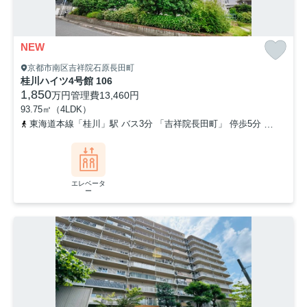
NEW
京都市南区吉祥院石原長田町
桂川ハイツ4号館 106
1,850
万円
管理費
13,460円
93.75㎡（4LDK）
東海道本線「桂川」駅 バス3分 「吉祥院長田町」 停歩5分
東海道本
エレベータ
ー