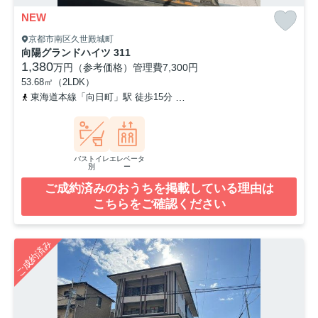
NEW
京都市南区久世殿城町
向陽グランドハイツ 311
1,380
万円（参考価格）
管理費
7,300円
53.68㎡（2LDK）
東海道本線「向日町」駅 徒歩15分
阪急京都本線「東向日」駅 徒歩
バストイレ
エレベータ
別
ー
ご成約済みのおうちを掲載している理由は
こちらをご確認ください
ご成約済み