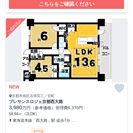
こちらをご確認ください
ご成約済み
NEW
京都市南区吉祥院三ノ宮町
プレサンスロジェ京都西大路
3,980
万円（参考価格）
管理費
6,370円
54.94㎡（2LDK）
東海道本線「西大路」駅 徒歩7分
阪急京都本線「西京極」駅 徒歩2