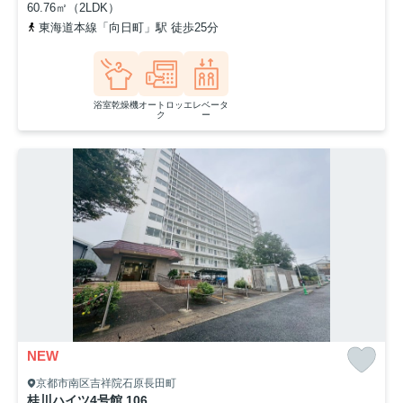
60.76㎡（2LDK）
東海道本線「向日町」駅 徒歩25分
浴室乾燥機
オートロッ
エレベータ
ク
ー
NEW
京都市南区吉祥院石原長田町
桂川ハイツ4号館 106