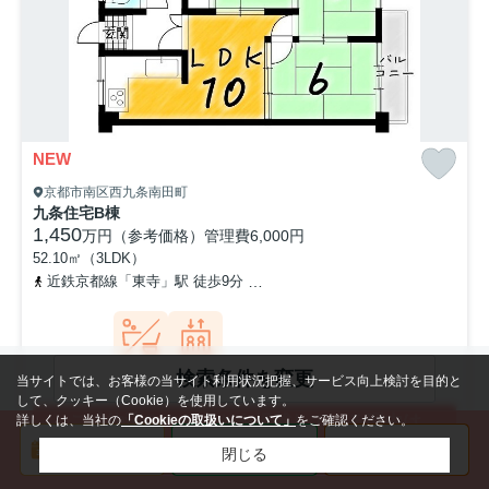
NEW
京都市南区西九条南田町
九条住宅B棟
1,450
万円（参考価格）
管理費
6,000円
52.10㎡（3LDK）
近鉄京都線「東寺」駅 徒歩9分
近鉄京都線「十条」駅 徒歩13分
検索条件を変更
バストイレ
エレベータ
当サイトでは、お客様の当サイト利用状況把握、サービス向上検討を目的と
別
ー
して、クッキー（Cookie）を使用しています。
ご成約済みのおうちを掲載している理由は
詳しくは、当社の
「Cookieの取扱いについて」
をご確認ください。
こちらをご確認ください
閉じる