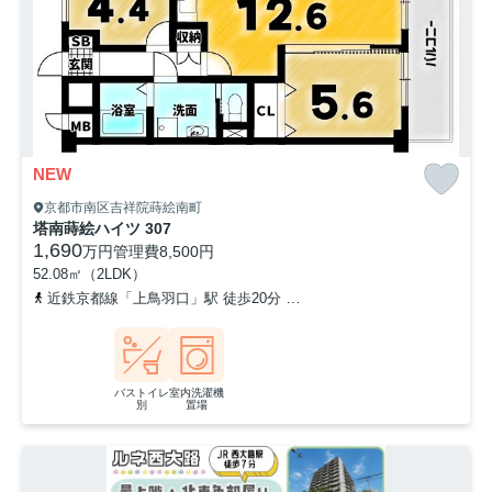
NEW
京都市南区吉祥院蒔絵南町
塔南蒔絵ハイツ 307
1,690
万円
管理費
8,500円
52.08㎡（2LDK）
近鉄京都線「上鳥羽口」駅 徒歩20分
近鉄京都線「十条」駅 徒歩3
バストイレ
室内洗濯機
別
置場