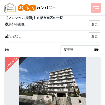
【マンション(売買)】京都市南区の一覧
京都市南区
変更
指定なし
変更
36
件
ご成約済み