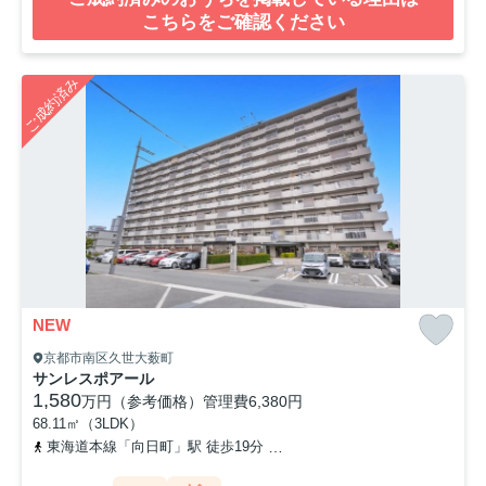
こちらをご確認ください
ご成約済み
NEW
京都市南区久世大薮町
サンレスポアール
1,580
万円（参考価格）
管理費
6,380円
68.11㎡（3LDK）
東海道本線「向日町」駅 徒歩19分
阪急京都本線「東向日」駅 徒歩