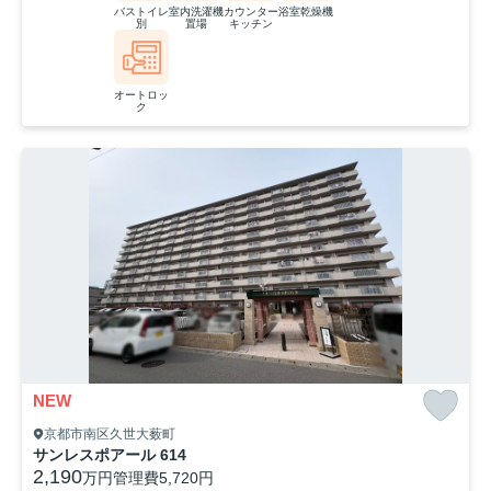
バストイレ
室内洗濯機
カウンター
浴室乾燥機
別
置場
キッチン
オートロッ
ク
NEW
京都市南区久世大薮町
サンレスポアール 614
2,190
万円
管理費
5,720円