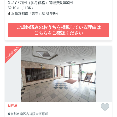
1,777
万円（参考価格）
管理費
6,000円
52.10㎡（1LDK）
近鉄京都線「東寺」駅 徒歩9分
ご成約済みのおうちを掲載している理由は
こちらをご確認ください
ご成約済み
NEW
京都市南区吉祥院大河原町