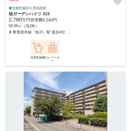
京都市南区久世高田町
桂ガーデンハイツ 315
2,780
万円
管理費
8,240円
58.85㎡（3LDK）
東海道本線「桂川」駅 徒歩4分
阪急京都本線「洛西口」駅 徒歩7分
浴室乾燥機
エレベータ
ー