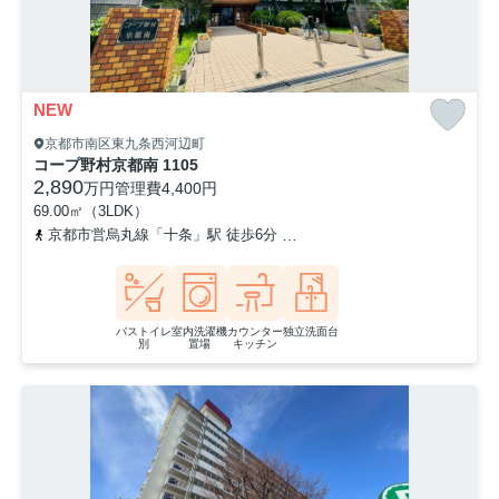
NEW
京都市南区東九条西河辺町
コープ野村京都南 1105
2,890
万円
管理費
4,400円
69.00㎡（3LDK）
京都市営烏丸線「十条」駅 徒歩6分
近鉄京都線「十条」駅 徒歩6分
バストイレ
室内洗濯機
カウンター
独立洗面台
別
置場
キッチン