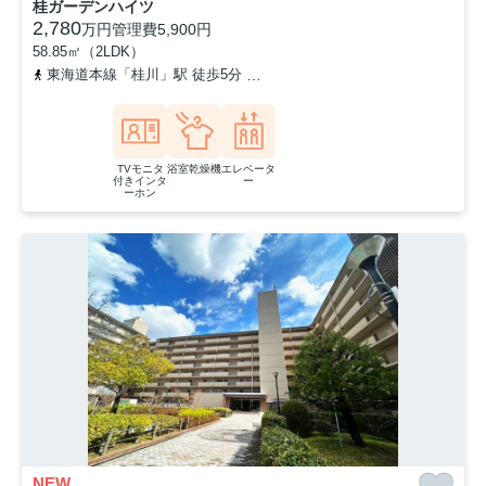
桂ガーデンハイツ
2,780
万円
管理費
5,900円
58.85㎡（2LDK）
東海道本線「桂川」駅 徒歩5分
阪急京都本線「洛西口」駅 徒歩7分
TVモニタ
浴室乾燥機
エレベータ
付きインタ
ー
ーホン
NEW