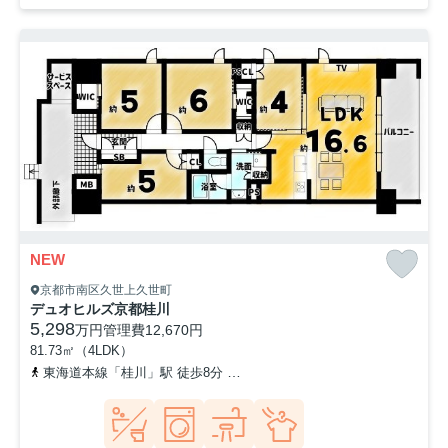
NEW
京都市南区久世上久世町
デュオヒルズ京都桂川
5,298
万円
管理費
12,670円
81.73㎡（4LDK）
東海道本線「桂川」駅 徒歩8分
阪急京都本線「洛西口」駅 徒歩18