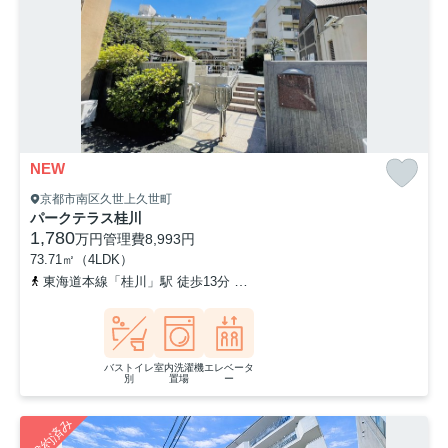
NEW
京都市南区久世上久世町
パークテラス桂川
1,780
万円
管理費
8,993円
73.71㎡（4LDK）
東海道本線「桂川」駅 徒歩13分
阪急京都本線「洛西口」駅 徒歩2
バストイレ
室内洗濯機
エレベータ
別
置場
ー
ご成約済み