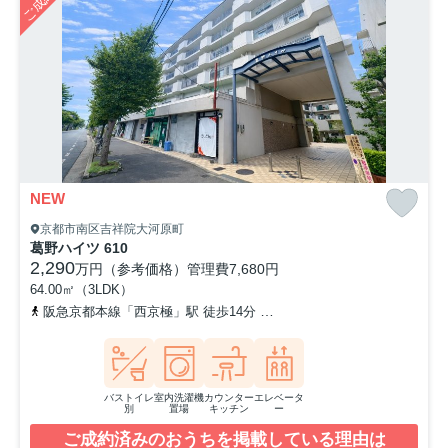
NEW
京都市南区吉祥院大河原町
葛野ハイツ 610
2,290
万円（参考価格）
管理費
7,680円
64.00㎡（3LDK）
阪急京都本線「西京極」駅 徒歩14分
東海道本線「西大路」駅 徒歩
バストイレ
室内洗濯機
カウンター
エレベータ
別
置場
キッチン
ー
ご成約済みのおうちを掲載している理由は