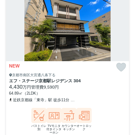
NEW
京都市南区大宮通八条下る
エフ・ステージ京都駅レジデンス 304
4,430
万円
管理費
9,590円
64.89㎡（2LDK）
近鉄京都線「東寺」駅 徒歩11分
山陰本線「梅小路京都西」駅 徒歩
バストイレ
TVモニタ
カウンター
オートロッ
別
付きインタ
キッチン
ク
ーホン