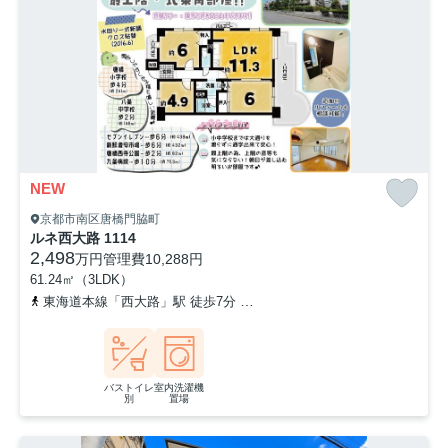
NEW
京都市南区唐橋門脇町
ルネ西大路 1114
2,498
万円
管理費
10,288円
61.24㎡（3LDK）
東海道本線「西大路」駅 徒歩7分
山陰本線「梅小路京都西」駅 徒歩
バストイレ
室内洗濯機
別
置場