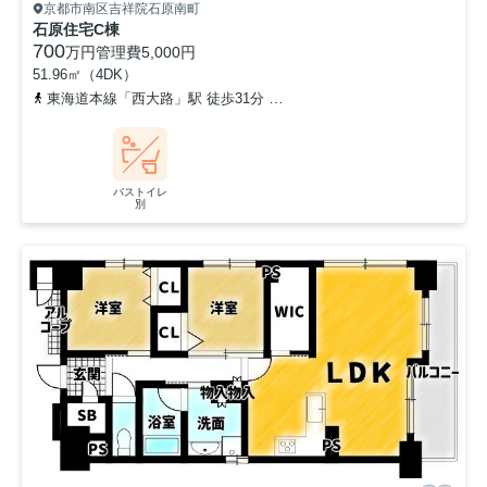
京都市南区吉祥院石原南町
石原住宅C棟
700
万円
管理費
5,000円
51.96㎡（4DK）
東海道本線「西大路」駅 徒歩31分
東海道本線「桂川」駅 徒歩27分
バストイレ
別