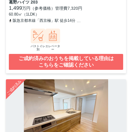
葛野ハイツ 203
1,499
万円（参考価格）
管理費
7,320円
60.80㎡（1LDK）
阪急京都本線「西京極」駅 徒歩14分
東海道本線「西大路」駅 徒歩
バストイレ
エレベータ
別
ー
ご成約済みのおうちを掲載している理由は
こちらをご確認ください
ご成約済み