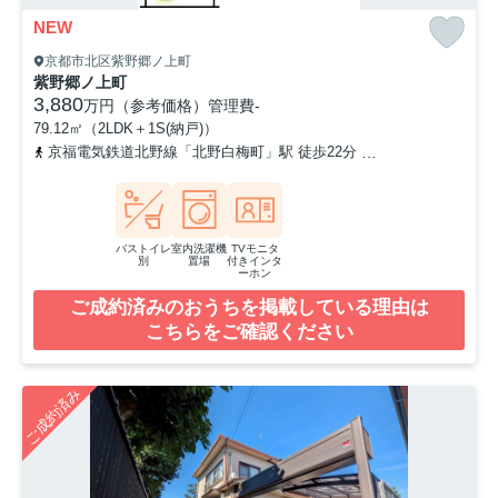
NEW
京都市北区紫野郷ノ上町
紫野郷ノ上町
3,880
万円（参考価格）
管理費
-
79.12㎡（2LDK＋1S(納戸)）
京福電気鉄道北野線「北野白梅町」駅 徒歩22分
京都市営烏丸線「鞍
バストイレ
室内洗濯機
TVモニタ
別
置場
付きインタ
ーホン
ご成約済みのおうちを掲載している理由は
こちらをご確認ください
ご成約済み