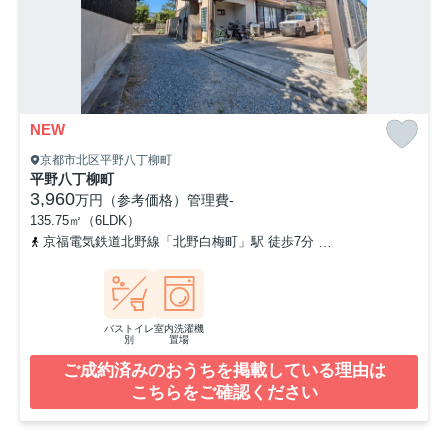
NEW
京都市北区平野八丁柳町
平野八丁柳町
3,960
万円（参考価格）
管理費
-
135.75㎡（6LDK）
京福電気鉄道北野線「北野白梅町」駅 徒歩7分
京福電気鉄道北野線
バストイレ
室内洗濯機
別
置場
ご成約済みのおうちを掲載している理由は
こちらをご確認ください