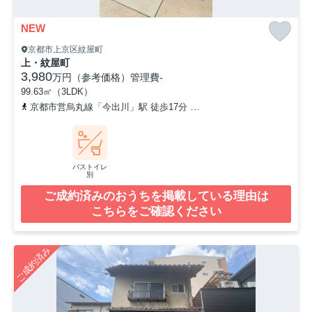
NEW
京都市上京区紋屋町
上・紋屋町
3,980
万円（参考価格）
管理費
-
99.63㎡（3LDK）
京都市営烏丸線「今出川」駅 徒歩17分
京都市営烏丸線「鞍馬口」駅
バストイレ
別
ご成約済みのおうちを掲載している理由は
こちらをご確認ください
ご成約済み