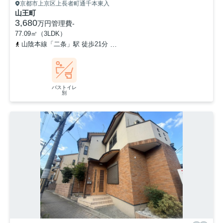
京都市上京区上長者町通千本東入
山王町
3,680
万円
管理費
-
77.09㎡（3LDK）
山陰本線「二条」駅 徒歩21分
「千本出水停」バス停下車 徒歩4
バストイレ
別