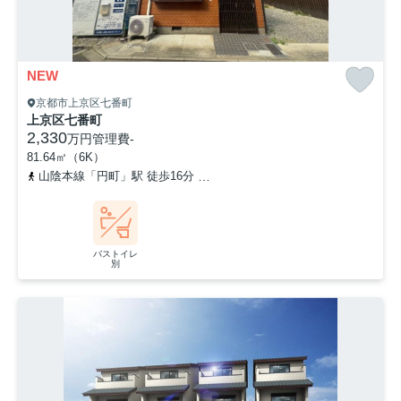
NEW
京都市上京区七番町
上京区七番町
2,330
万円
管理費
-
81.64㎡（6K）
山陰本線「円町」駅 徒歩16分
京都地下鉄東西線「二条」駅 徒歩1
バストイレ
別