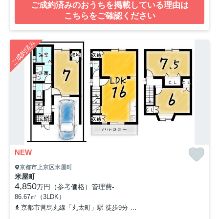
ご成約済みのおうちを掲載している理由は
こちらをご確認ください
ご成約済み
NEW
京都市上京区米屋町
米屋町
4,850
万円（参考価格）
管理費
-
86.67㎡（3LDK）
京都市営烏丸線「丸太町」駅 徒歩9分
京都地下鉄東西線「二条城前」