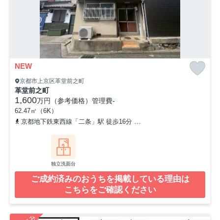
NEW
京都市上京区革堂前之町
革堂前之町
1,600
万円（参考価格）
管理費
-
62.47㎡（6K）
京都地下鉄東西線「二条」駅 徒歩16分
京福電気鉄道北野線「北野白
独立洗面台
ご成約済みのおうちを掲載している理由は
こちらをご確認ください