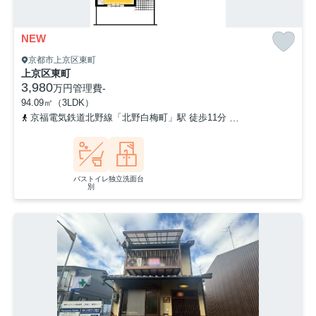
NEW
京都市上京区東町
上京区東町
3,980
万円
管理費
-
94.09㎡（3LDK）
京福電気鉄道北野線「北野白梅町」駅 徒歩11分
山陰本線「円町」駅
バストイレ
独立洗面台
別