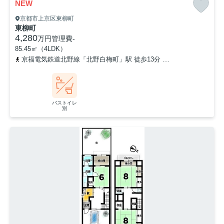
NEW
京都市上京区東柳町
東柳町
4,280
万円
管理費
-
85.45㎡（4LDK）
京福電気鉄道北野線「北野白梅町」駅 徒歩13分
京福電気鉄道北野線
バストイレ
別