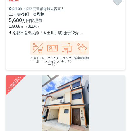
京都市上京区元誓願寺通大宮東入
上・寺今町 C号棟
5,680
万円
管理費
-
109.69㎡（3LDK）
京都市営烏丸線「今出川」駅 徒歩12分
「一条戻橋・晴明神社前」
バストイレ
TVモニタ
カウンター
浴室乾燥機
別
付きインタ
キッチン
ーホン
ご成約済み