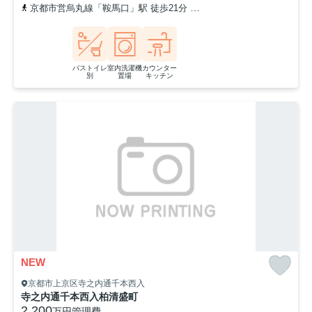
京都市営烏丸線「鞍馬口」駅 徒歩21分
「千本鞍馬口」バス停下車
バストイレ
室内洗濯機
カウンター
別
置場
キッチン
NEW
京都市上京区寺之内通千本西入
寺之内通千本西入柏清盛町
2,200
万円
管理費
-