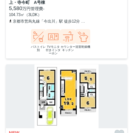
上・寺今町 A号棟
5,580
万円
管理費
-
104.73㎡（3LDK）
京都市営烏丸線「今出川」駅 徒歩12分
「一条戻橋・晴明神社前」
バストイレ
TVモニタ
カウンター
浴室乾燥機
別
付きインタ
キッチン
ーホン
NEW