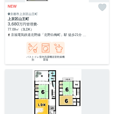
NEW
京都市上京区山王町
上京区山王町
3,680
万円
管理費
-
77.09㎡（3LDK）
京福電気鉄道北野線「北野白梅町」駅 徒歩21分
京都地下鉄東西線「
バストイレ
室内洗濯機
浴室乾燥機
別
置場