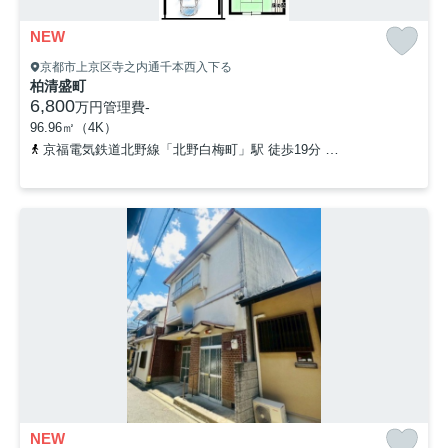
NEW
京都市上京区寺之内通千本西入下る
柏清盛町
6,800
万円
管理費
-
96.96㎡（4K）
京福電気鉄道北野線「北野白梅町」駅 徒歩19分
「乾隆校前」バス
NEW