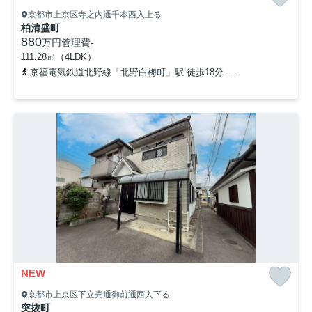
京都市上京区寺之内通千本西入上る
柏清盛町
880
万円
管理費
-
111.28㎡（4LDK）
京福電気鉄道北野線「北野白梅町」駅 徒歩18分
「千本今出川」バ
NEW
京都市上京区下立売通御前通西入下る
突抜町