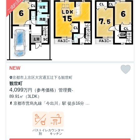
ご成約済み
NEW
京都市上京区大宮通五辻下る観世町
観世町
4,099
万円（参考価格）
管理費
-
89.91㎡（3LDK）
京都市営烏丸線「今出川」駅 徒歩16分
「今出川大宮」バス停下車
バストイレ
カウンター
別
キッチン