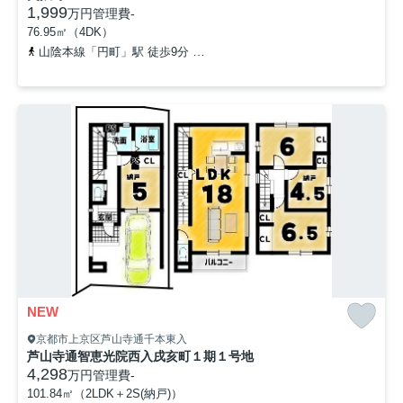
1,999
万円
管理費
-
76.95㎡（4DK）
山陰本線「円町」駅 徒歩9分
京福電気鉄道北野線「北野白梅町」駅 
NEW
京都市上京区芦山寺通千本東入
芦山寺通智恵光院西入戌亥町１期１号地
4,298
万円
管理費
-
101.84㎡（2LDK＋2S(納戸)）