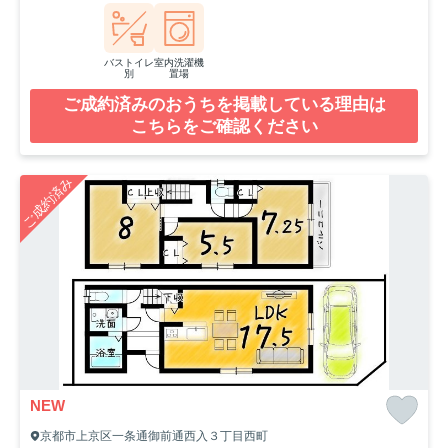
バストイレ
室内洗濯機
別
置場
ご成約済みのおうちを掲載している理由は
こちらをご確認ください
ご成約済み
NEW
京都市上京区一条通御前通西入３丁目西町