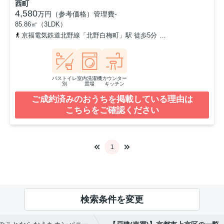
西町
4,580
万円（参考価格）
管理費
-
85.86㎡（3LDK）
京福電気鉄道北野線「北野白梅町」駅 徒歩5分
山陰本線「円町」駅 
バストイレ
室内洗濯機
カウンター
別
置場
キッチン
ご成約済みのおうちを掲載している理由は
こちらをご確認ください
1
検索条件を変更