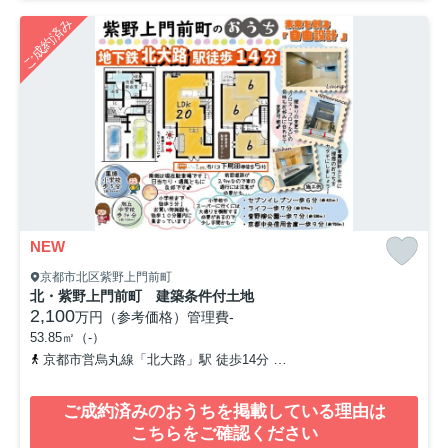
ご成約済み
NEW
京都市北区紫野上門前町
北・紫野上門前町 建築条件付土地
2,100
万円（参考価格）
管理費
-
53.85㎡（-）
京都市営烏丸線「北大路」駅 徒歩14分
「下鳥田」バス停下車 徒
ご成約済みのおうちを掲載している理由は
こちらをご確認ください