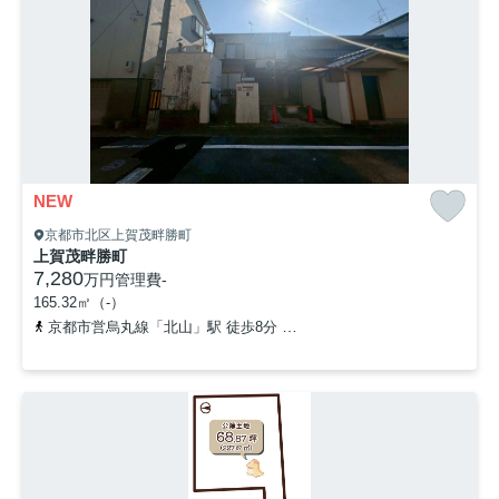
NEW
京都市北区上賀茂畔勝町
上賀茂畔勝町
7,280
万円
管理費
-
165.32㎡（-）
京都市営烏丸線「北山」駅 徒歩8分
京都市営烏丸線「松ヶ崎」駅 バ