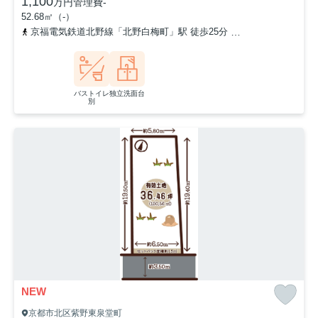
1,100
万円
管理費
-
52.68㎡（-）
京福電気鉄道北野線「北野白梅町」駅 徒歩25分
京都市営烏丸線「鞍
バストイレ
独立洗面台
別
NEW
京都市北区紫野東泉堂町