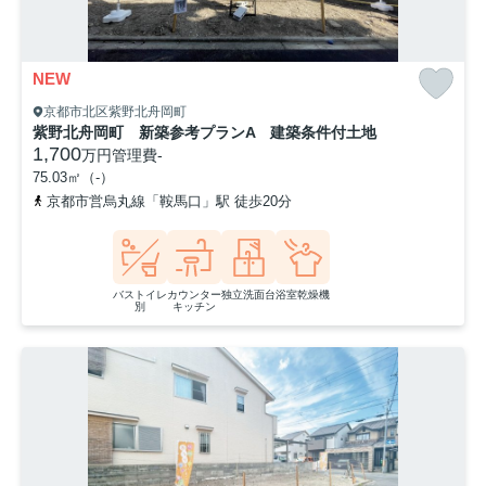
NEW
京都市北区紫野北舟岡町
紫野北舟岡町 新築参考プランA 建築条件付土地
1,700
万円
管理費
-
75.03㎡（-）
京都市営烏丸線「鞍馬口」駅 徒歩20分
バストイレ
カウンター
独立洗面台
浴室乾燥機
別
キッチン