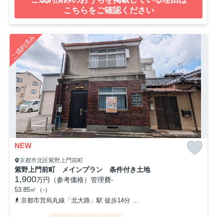
こちらをご確認ください
ご成約済み
NEW
京都市北区紫野上門前町
紫野上門前町 メインプラン 条件付き土地
1,900
万円（参考価格）
管理費
-
53.85㎡（-）
京都市営烏丸線「北大路」駅 徒歩14分
「上鳥田」バス停下車 徒