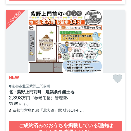
ご成約済み
NEW
京都市北区紫野上門前町
北・紫野上門前町 建築条件無土地
2,398
万円（参考価格）
管理費
-
53.85㎡（-）
京都市営烏丸線「北大路」駅 徒歩14分
「下鳥田」バス停下車 徒
ご成約済みのおうちを掲載している理由は