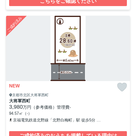
こちらをご確認ください
ご成約済み
NEW
京都市北区大将軍西町
大将軍西町
3,980
万円（参考価格）
管理費
-
94.57㎡（-）
京福電気鉄道北野線「北野白梅町」駅 徒歩5分
京福電気鉄道北野線
ご成約済みのおうちを掲載している理由は