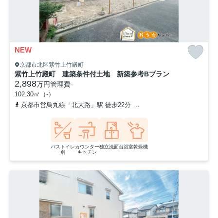
NEW
京都市北区紫竹上竹殿町
紫竹上竹殿町 建築条件付土地 新築参考Bプラン
2,898
万円
管理費
-
102.30㎡（-）
京都市営烏丸線「北大路」駅 徒歩22分
「下竹殿町」バス停下車 
バストイレ
カウンター
独立洗面台
浴室乾燥機
別
キッチン