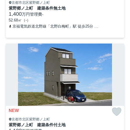
京都市北区紫野郷ノ上町
紫野郷ノ上町 建築条件無土地
1,400
万円
管理費
-
52.68㎡（-）
京福電気鉄道北野線「北野白梅町」駅 徒歩25分
京都市営烏丸線「鞍
NEW
京都市北区紫野郷ノ上町
紫野郷ノ上町 建築条件付土地