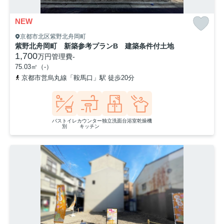
NEW
京都市北区紫野北舟岡町
紫野北舟岡町 新築参考プランB 建築条件付土地
1,700
万円
管理費
-
75.03㎡（-）
京都市営烏丸線「鞍馬口」駅 徒歩20分
バストイレ
カウンター
独立洗面台
浴室乾燥機
別
キッチン