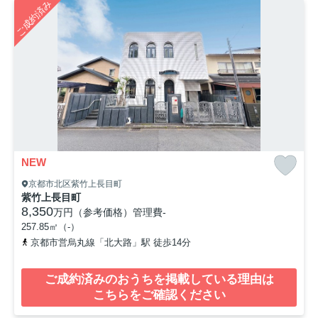
ご成約済み
NEW
京都市北区紫竹上長目町
紫竹上長目町
8,350
万円（参考価格）
管理費
-
257.85㎡（-）
京都市営烏丸線「北大路」駅 徒歩14分
ご成約済みのおうちを掲載している理由は
こちらをご確認ください