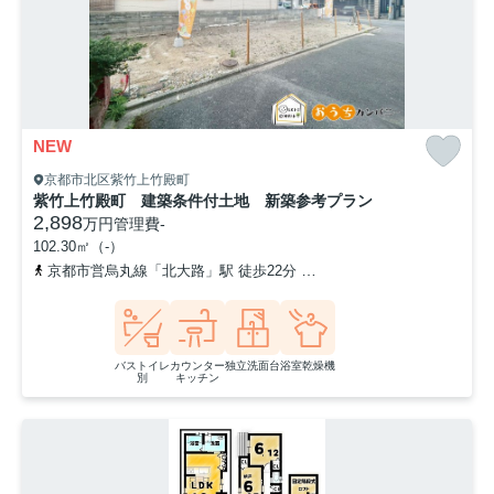
NEW
京都市北区紫竹上竹殿町
紫竹上竹殿町 建築条件付土地 新築参考プラン
2,898
万円
管理費
-
102.30㎡（-）
京都市営烏丸線「北大路」駅 徒歩22分
「下竹殿町」バス停下車 
バストイレ
カウンター
独立洗面台
浴室乾燥機
別
キッチン