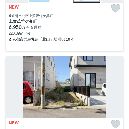
NEW
京都市北区上賀茂竹ケ鼻町
上賀茂竹ケ鼻町
6,950
万円
管理費
-
228.09㎡（-）
京都市営烏丸線「北山」駅 徒歩18分
NEW