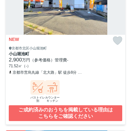
NEW
京都市北区小山堀池町
小山堀池町
2,900
万円（参考価格）
管理費
-
71.52㎡（-）
京都市営烏丸線「北大路」駅 徒歩8分
京都市営烏丸線「今出川」駅 
バストイレ
カウンター
別
キッチン
ご成約済みのおうちを掲載している理由は
こちらをご確認ください