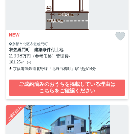
NEW
京都市北区衣笠総門町
衣笠総門町 建築条件付土地
2,998
万円（参考価格）
管理費
-
101.25㎡（-）
京福電気鉄道北野線「北野白梅町」駅 徒歩14分
「わら天神前」バ
ご成約済みのおうちを掲載している理由は
こちらをご確認ください
ご成約済み