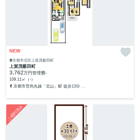
NEW
京都市北区上賀茂薮田町
上賀茂薮田町
3,762
万円
管理費
-
109.11㎡（-）
京都市営烏丸線「北山」駅 徒歩13分
京都市営烏丸線「北大路」駅 
ご成約済み