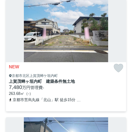
NEW
京都市北区上賀茂蝉ケ垣内町
上賀茂蝉ヶ垣内町 建築条件無土地
7,480
万円
管理費
-
263.68㎡（-）
京都市営烏丸線「北山」駅 徒歩15分
「上賀茂小学校前」バス停下