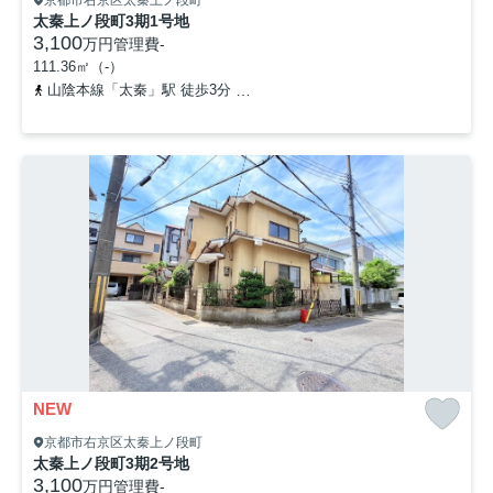
太秦上ノ段町3期1号地
3,100
万円
管理費
-
111.36㎡（-）
山陰本線「太秦」駅 徒歩3分
京福電気鉄道北野線「撮影所前」駅 
NEW
京都市右京区太秦上ノ段町
太秦上ノ段町3期2号地
3,100
万円
管理費
-