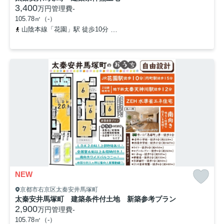
3,400
万円
管理費
-
105.78㎡（-）
山陰本線「花園」駅 徒歩10分
京都地下鉄東西線「太秦天神川」駅 
NEW
京都市右京区太秦安井馬塚町
太秦安井馬塚町 建築条件付土地 新築参考プラン
2,900
万円
管理費
-
105.78㎡（-）