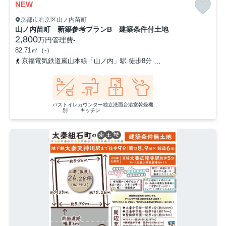
NEW
京都市右京区山ノ内苗町
山ノ内苗町 新築参考プランB 建築条件付土地
2,800
万円
管理費
-
82.71㎡（-）
京福電気鉄道嵐山本線「山ノ内」駅 徒歩8分
京都地下鉄東西線「太
バストイレ
カウンター
独立洗面台
浴室乾燥機
別
キッチン