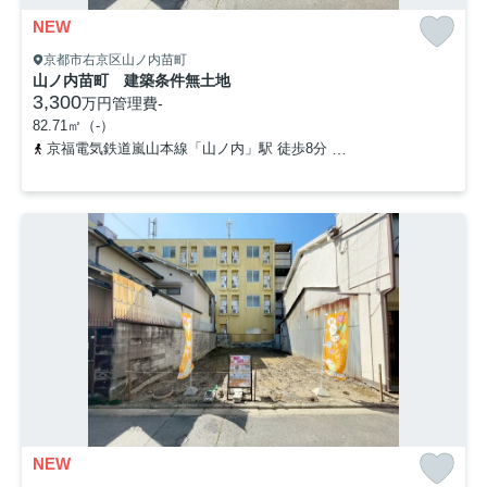
NEW
京都市右京区山ノ内苗町
山ノ内苗町 建築条件無土地
3,300
万円
管理費
-
82.71㎡（-）
京福電気鉄道嵐山本線「山ノ内」駅 徒歩8分
京都地下鉄東西線「太
NEW