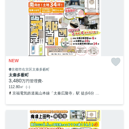
NEW
京都市右京区太秦多藪町
太秦多薮町
3,480
万円
管理費
-
112.80㎡（-）
京福電気鉄道嵐山本線「太秦広隆寺」駅 徒歩6分
山陰本線「太秦」