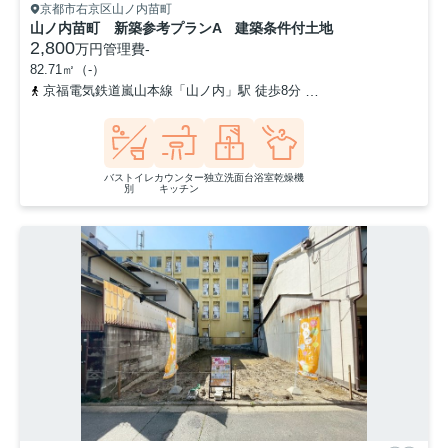
京都市右京区山ノ内苗町
山ノ内苗町 新築参考プランA 建築条件付土地
2,800
万円
管理費
-
82.71㎡（-）
京福電気鉄道嵐山本線「山ノ内」駅 徒歩8分
京都地下鉄東西線「太
バストイレ
カウンター
独立洗面台
浴室乾燥機
別
キッチン