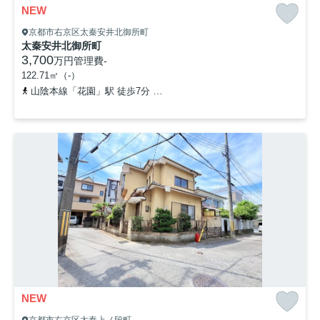
NEW
京都市右京区太秦安井北御所町
太秦安井北御所町
3,700
万円
管理費
-
122.71㎡（-）
山陰本線「花園」駅 徒歩7分
京都地下鉄東西線「太秦天神川」駅 徒
NEW
京都市右京区太秦上ノ段町