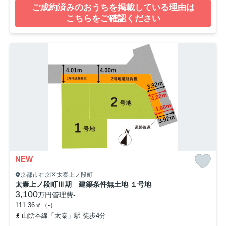
ご成約済みのおうちを掲載している理由は
こちらをご確認ください
NEW
京都市右京区太秦上ノ段町
太秦上ノ段町Ⅲ期 建築条件無土地 １号地
3,100
万円
管理費
-
111.36㎡（-）
山陰本線「太秦」駅 徒歩4分
京福電気鉄道嵐山本線「帷子ノ辻」駅