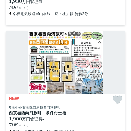
1,930
万円
管理費
-
74.67㎡（-）
京福電気鉄道嵐山本線「蚕ノ社」駅 徒歩2分
京都地下鉄東西線「太
NEW
京都市右京区西京極西向河原町
西京極西向河原町 条件付土地
1,900
万円
管理費
-
53.89㎡（-）