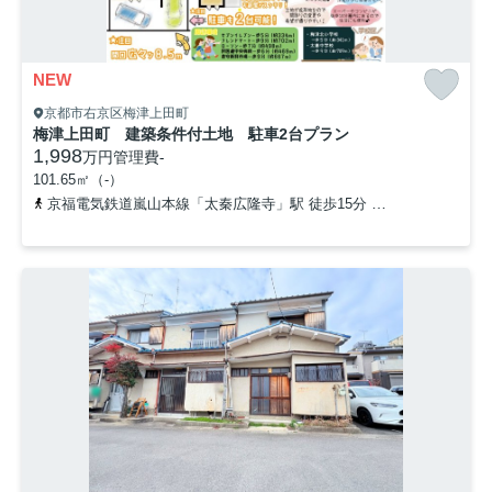
NEW
京都市右京区梅津上田町
梅津上田町 建築条件付土地 駐車2台プラン
1,998
万円
管理費
-
101.65㎡（-）
京福電気鉄道嵐山本線「太秦広隆寺」駅 徒歩15分
山陰本線「太秦」