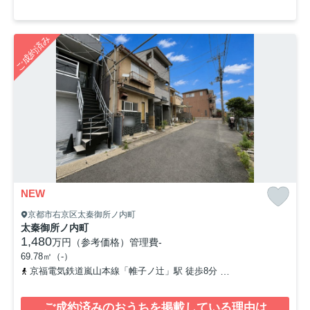
ご成約済み
NEW
京都市右京区太秦御所ノ内町
太秦御所ノ内町
1,480
万円（参考価格）
管理費
-
69.78㎡（-）
京福電気鉄道嵐山本線「帷子ノ辻」駅 徒歩8分
山陰本線「太秦」駅 
ご成約済みのおうちを掲載している理由は