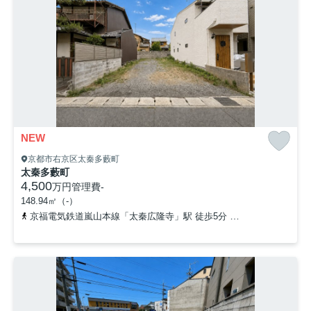
NEW
京都市右京区太秦多藪町
太秦多藪町
4,500
万円
管理費
-
148.94㎡（-）
京福電気鉄道嵐山本線「太秦広隆寺」駅 徒歩5分
京福電気鉄道嵐山