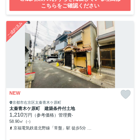
こちらをご確認ください
ご成約済み
NEW
京都市右京区太秦青木ケ原町
太秦青木ケ原町 建築条件付土地
1,210
万円（参考価格）
管理費
-
58.90㎡（-）
京福電気鉄道北野線「常盤」駅 徒歩5分
山陰本線「太秦」駅 徒歩8