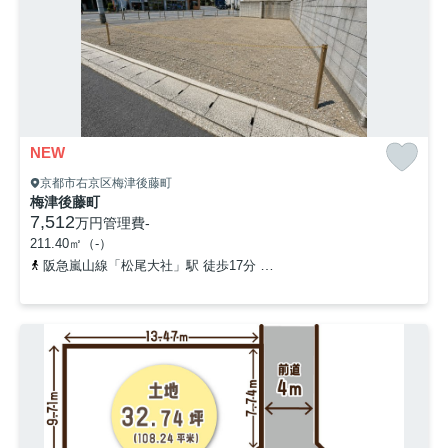
NEW
京都市右京区梅津後藤町
梅津後藤町
7,512
万円
管理費
-
211.40㎡（-）
阪急嵐山線「松尾大社」駅 徒歩17分
京福電気鉄道嵐山本線「太秦広