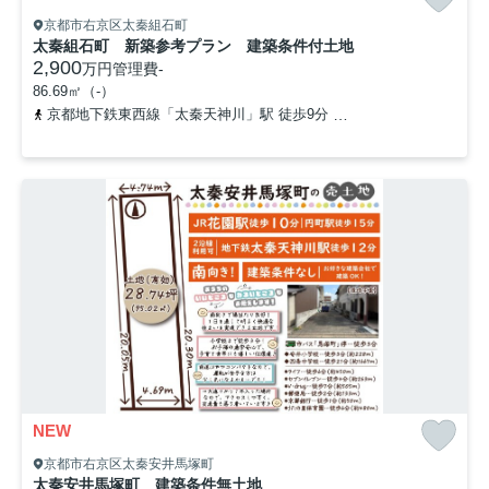
京都市右京区太秦組石町
太秦組石町 新築参考プラン 建築条件付土地
2,900
万円
管理費
-
86.69㎡（-）
京都地下鉄東西線「太秦天神川」駅 徒歩9分
京福電気鉄道嵐山本線
NEW
京都市右京区太秦安井馬塚町
太秦安井馬塚町 建築条件無土地