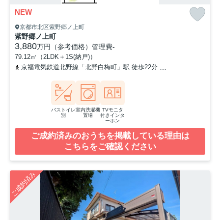
NEW
京都市北区紫野郷ノ上町
紫野郷ノ上町
3,880
万円（参考価格）
管理費
-
79.12㎡（2LDK＋1S(納戸)）
京福電気鉄道北野線「北野白梅町」駅 徒歩22分
京都市営烏丸線「鞍
バストイレ
室内洗濯機
TVモニタ
別
置場
付きインタ
ーホン
ご成約済みのおうちを掲載している理由は
こちらをご確認ください
ご成約済み