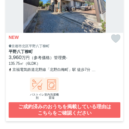
NEW
京都市北区平野八丁柳町
平野八丁柳町
3,960
万円（参考価格）
管理費
-
135.75㎡（6LDK）
京福電気鉄道北野線「北野白梅町」駅 徒歩7分
京福電気鉄道北野線
バストイレ
室内洗濯機
別
置場
ご成約済みのおうちを掲載している理由は
こちらをご確認ください