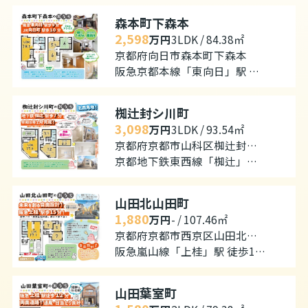
森本町下森本
2,598
万円
3LDK / 84.38㎡
京都府向日市森本町下森本
阪急京都本線「東向日」駅 徒歩9分
椥辻封シ川町
3,098
万円
3LDK / 93.54㎡
京都府京都市山科区椥辻封シ川町
京都地下鉄東西線「椥辻」駅 徒歩7分
山田北山田町
1,880
万円
- / 107.46㎡
京都府京都市西京区山田北山田町
阪急嵐山線「上桂」駅 徒歩15分
山田葉室町