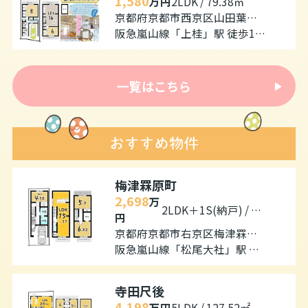
1,580
万円
2LDK / 79.38㎡
京都府京都市西京区山田葉室町
阪急嵐山線「上桂」駅 徒歩12分
一覧はこちら
梅津罧原町
2,698
万
2LDK＋1S(納戸) / 91.30㎡
円
京都府京都市右京区梅津罧原町
阪急嵐山線「松尾大社」駅 徒歩9分
寺田尺後
4,198
万円
5LDK / 127.52㎡