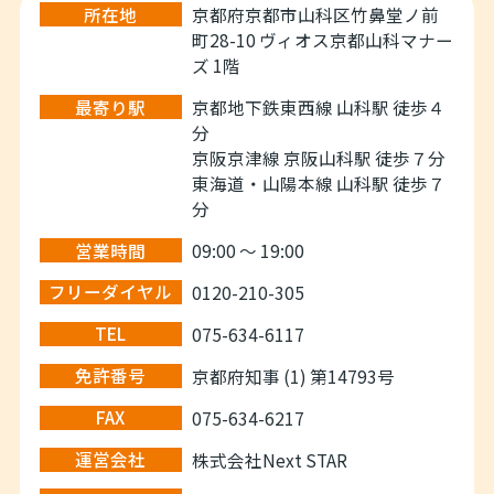
す。
し出来ればと思います。
所在地
京都府京都市山科区竹鼻堂ノ前
お客様にとって一生の思い出
他にもメリット・デメリット
町28-10 ヴィオス京都山科マナー
に残るお家探しを一緒にサポ
を正直に話しながらご希望の
ズ 1階
ートさせて頂きたいと強く思
マイホーム探しをお手伝い出
っています。
来ればと考えております。
最寄り駅
京都地下鉄東西線 山科駅 徒歩４
宜しくお願い致します。
分
私と出会った全ての人、全て
京阪京津線 京阪山科駅 徒歩７分
のお客様を幸せにすることが
東海道・山陽本線 山科駅 徒歩７
私の幸せです。
分
皆さんの幸せと笑顔を作れる
営業時間
09:00 ～ 19:00
ようお手伝いさせて頂きま
す！！！
フリーダイヤル
0120-210-305
TEL
075-634-6117
免許番号
京都府知事 (1) 第14793号
FAX
075-634-6217
運営会社
株式会社Next STAR