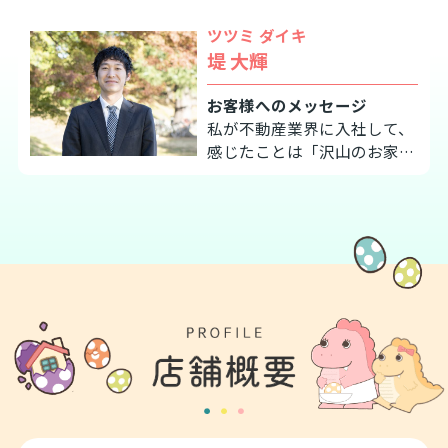
小さいころから人に喜んでも
らう事がとても大好きでお世
ツツミ ダイキ
話好きでした。
堤 大輝
大学卒業後、京都の住宅会社
に入社をし、たくさんのお客
お客様へのメッセージ
様のお家探しのお手伝いをさ
私が不動産業界に入社して、
せて頂きました。
感じたことは「沢山のお家•
お家の購入は誰もが憧れ、理
お土地」をご内覧して頂きた
想を描く、人生で最も大きな
いです。
お買い物です。
例えばですが、同じリビング
そんなお家の購入のお手伝い
18畳を内覧したとしても形が
をする中で、たくさんのあり
違うと、狭く見えたり、広く
がとうの言葉を頂き、お客様
見えたりします。又、一軒横
一緒に
のお家であれば、お土地の大
夢のマイホームをお探しさせ
きさ・日当たり・間口の広さ
て頂きました。
などが異なり雰囲気が全然違
お家の購入はもちろん、担当
うと感じると思います。お客
して頂いてよかったですと言
様にとってどれぐらいの間取
われることが一番の幸せで
り感が良いのかを一緒にお探