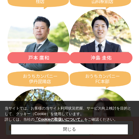
桂店
山科駅前店
戸本 廣和
沖島 圭佑
おうちカンパニー
おうちカンパニー
伊丹昆陽店
FC本部
当サイトでは、お客様の当サイト利用状況把握、サービス向上検討を目的と
して、クッキー（Cookie）を使用しています。
詳しくは、当社の
「Cookieの取扱いについて」
をご確認ください。
閉じる
辻田 吉宏
岩﨑 映奈