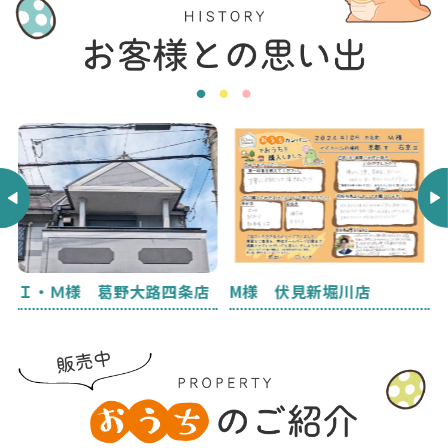
Ｉ・Ｍ様 葛野大路四条店
M様 伏見新堀川店