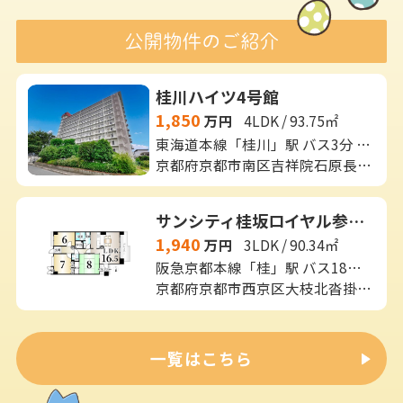
桂川ハイツ4号館
1,850
万円
4LDK / 93.75㎡
東海道本線「桂川」駅 バス3分 「吉祥院長田町」 停歩5分
京都府京都市南区吉祥院石原長田町1-8
サンシティ桂坂ロイヤル参番館
1,940
万円
3LDK / 90.34㎡
阪急京都本線「桂」駅 バス18分 「ふれあいの里」 停歩2分
京都府京都市西京区大枝北沓掛町１丁目5-3
一覧はこちら