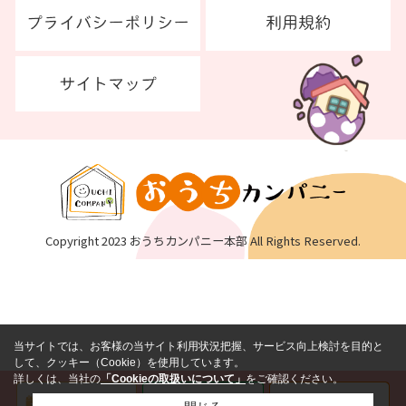
Copyright 2023 おうちカンパニー本部 All Rights Reserved.
当サイトでは、お客様の当サイト利用状況把握、サービス向上検討を目的と
して、クッキー（Cookie）を使用しています。
詳しくは、当社の
「Cookieの取扱いについて」
をご確認ください。