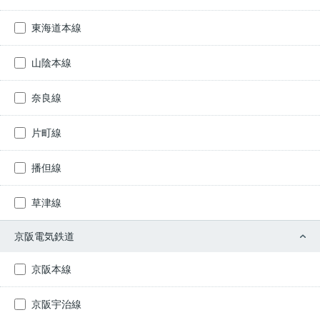
東海道本線
山陰本線
奈良線
片町線
播但線
草津線
京阪電気鉄道
京阪本線
京阪宇治線