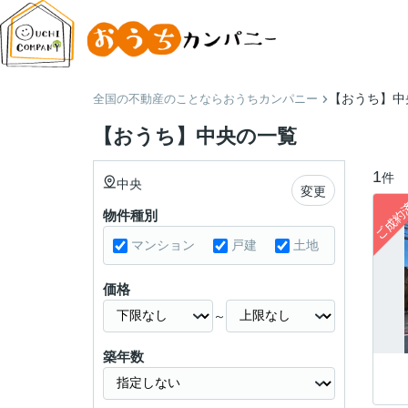
【おうち】中
全国の不動産のことならおうちカンパニー
【おうち】中央の一覧
1
件
中央
変更
物件種別
マンション
戸建
土地
価格
～
築年数