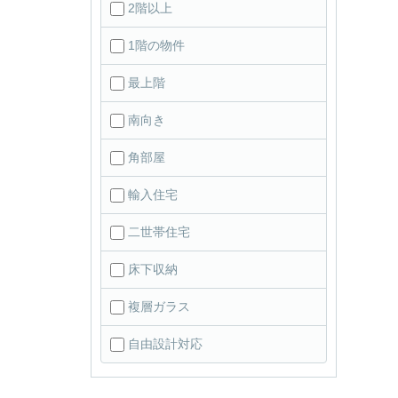
2階以上
1階の物件
最上階
南向き
角部屋
輸入住宅
二世帯住宅
床下収納
複層ガラス
自由設計対応