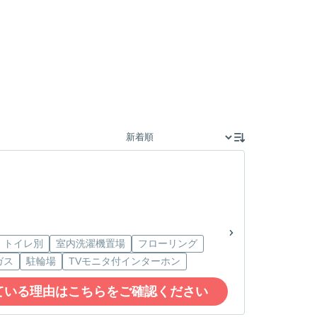
・トイレ別
室内洗濯機置場
フローリング
ガス
駐輪場
TVモニタ付インターホン
ている理由はこちらをご確認ください