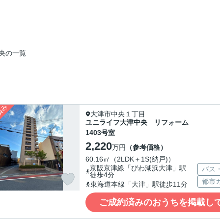
央の一覧
大津市中央１丁目
ユニライフ大津中央 リフォーム
1403号室
2,220
万円
（参考価格）
60.16㎡（2LDK＋1S(納戸)）
京阪京津線「びわ湖浜大津」駅
バス
徒歩4分
都市
東海道本線「大津」駅徒歩11分
ご成約済みのおうちを掲載し