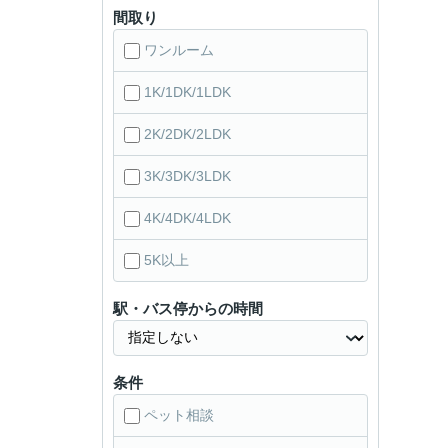
間取り
ワンルーム
1K/1DK/1LDK
2K/2DK/2LDK
3K/3DK/3LDK
4K/4DK/4LDK
5K以上
駅・バス停からの時間
条件
ペット相談