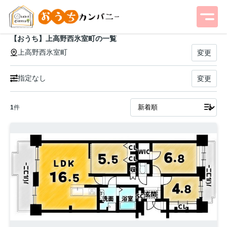
【おうち】上高野西氷室町の一覧
上高野西氷室町
変更
指定なし
変更
1
件