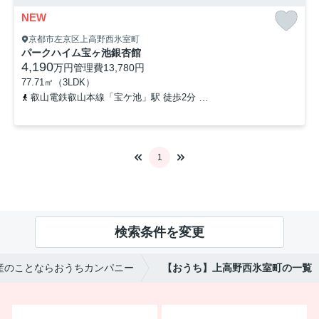
NEW
京都市左京区上高野西氷室町
パークハイム宝ヶ池銀杏館
4,190
万円
管理費
13,780円
77.71㎡（3LDK）
叡山電鉄叡山本線「宝ケ池」駅 徒歩2分
京都市営烏丸線「国際会館」
1
検索条件を変更
産のことならおうちカンパニー
【おうち】上高野西氷室町の一覧