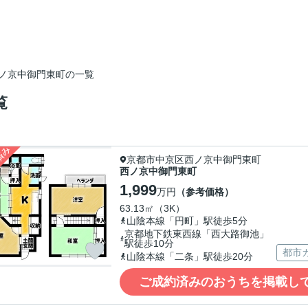
ノ京中御門東町の一覧
覧
京都市中京区西ノ京中御門東町
西ノ京中御門東町
1,999
万円
（参考価格）
63.13㎡（3K）
山陰本線「円町」駅徒歩5分
京都地下鉄東西線「西大路御池」
駅徒歩10分
都市
山陰本線「二条」駅徒歩20分
ご成約済みのおうちを掲載し