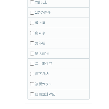
2階以上
1階の物件
最上階
南向き
角部屋
輸入住宅
二世帯住宅
床下収納
複層ガラス
自由設計対応