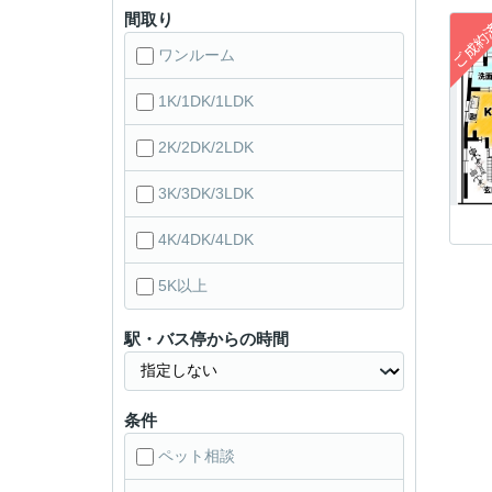
間取り
ワンルーム
1K/1DK/1LDK
2K/2DK/2LDK
3K/3DK/3LDK
4K/4DK/4LDK
5K以上
駅・バス停からの時間
条件
ペット相談