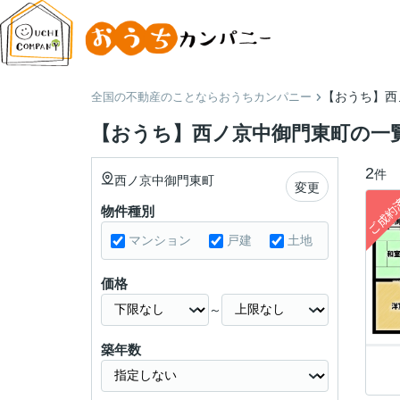
【おうち】西
全国の不動産のことならおうちカンパニー
【おうち】西ノ京中御門東町の一
2
件
西ノ京中御門東町
変更
物件種別
マンション
戸建
土地
価格
～
築年数