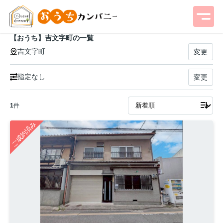
【おうち】吉文字町の一覧
吉文字町
変更
指定なし
変更
1
件
ご成約済み