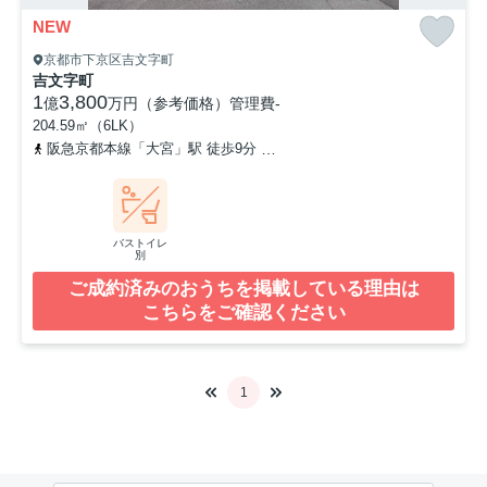
NEW
京都市下京区吉文字町
吉文字町
1
3,800
億
万円（参考価格）
管理費
-
204.59㎡（6LK）
阪急京都本線「大宮」駅 徒歩9分
阪急京都本線「烏丸」駅 徒歩16
バストイレ
別
ご成約済みのおうちを掲載している理由は
こちらをご確認ください
1