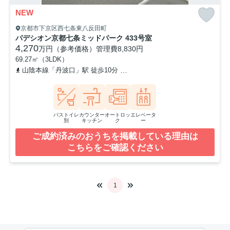
NEW
京都市下京区西七条東八反田町
パデシオン京都七条ミッドパーク 433号室
4,270
万円（参考価格）
管理費
8,830円
69.27㎡（3LDK）
山陰本線「丹波口」駅 徒歩10分
山陰本線「梅小路京都西」駅 徒歩
バストイレ
カウンター
オートロッ
エレベータ
別
キッチン
ク
ー
ご成約済みのおうちを掲載している理由は
こちらをご確認ください
1