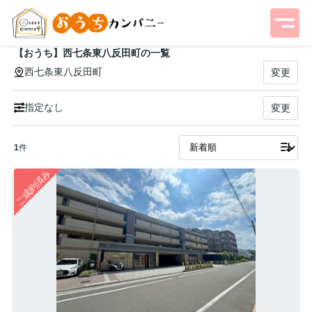
【おうち】西七条東八反田町の一覧
西七条東八反田町
変更
指定なし
変更
1
件
ご成約済み