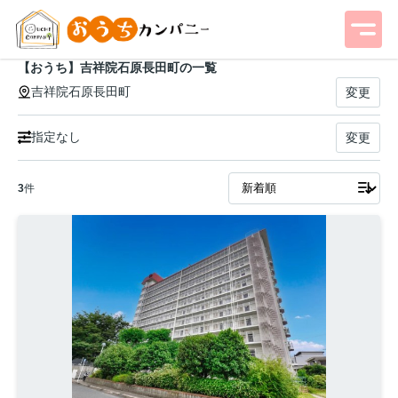
【おうち】吉祥院石原長田町の一覧
吉祥院石原長田町
変更
指定なし
変更
3
件