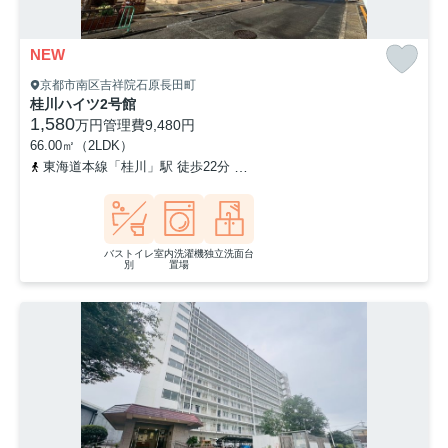
NEW
京都市南区吉祥院石原長田町
桂川ハイツ2号館
1,580
万円
管理費
9,480円
66.00㎡（2LDK）
東海道本線「桂川」駅 徒歩22分
東海道本線「西大路」駅 徒歩24分
バストイレ
室内洗濯機
独立洗面台
別
置場