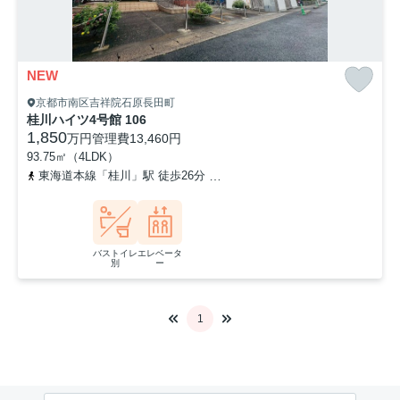
NEW
京都市南区吉祥院石原長田町
桂川ハイツ4号館 106
1,850
万円
管理費
13,460円
93.75㎡（4LDK）
東海道本線「桂川」駅 徒歩26分
東海道本線「西大路」駅 バス8分 
バストイレ
エレベータ
別
ー
1