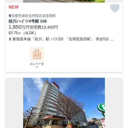
NEW
京都市南区吉祥院石原長田町
桂川ハイツ4号館 106
1,850
万円
管理費
13,460円
93.75㎡（4LDK）
東海道本線「桂川」駅 バス3分 「吉祥院長田町」 停歩5分
東海道本
エレベータ
ー