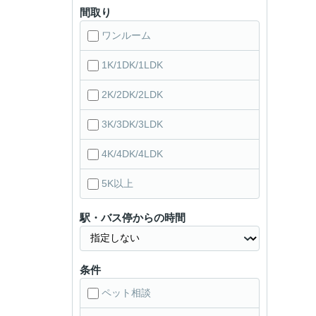
間取り
ワンルーム
1K/1DK/1LDK
2K/2DK/2LDK
3K/3DK/3LDK
4K/4DK/4LDK
5K以上
駅・バス停からの時間
条件
ペット相談