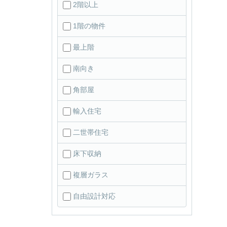
2階以上
1階の物件
最上階
南向き
角部屋
輸入住宅
二世帯住宅
床下収納
複層ガラス
自由設計対応