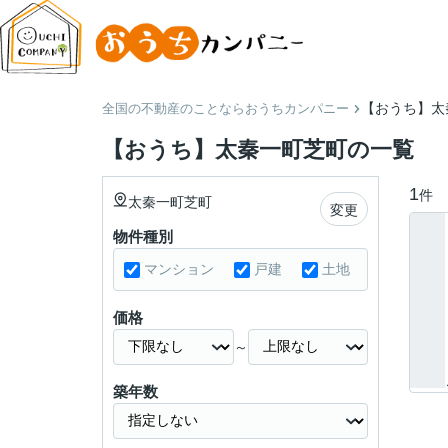
【おうち】太
全国の不動産のことならおうちカンパニー
【おうち】太秦一町芝町の一覧
1
件
太秦一町芝町
変更
物件種別
マンション
戸建
土地
価格
～
築年数