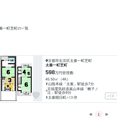
秦一町芝町の一覧
京都市右京区太秦一町芝町
太秦一町芝町
598
万円
管理費
-
45.50㎡（4K）
山陰本線「太秦」駅徒歩7分
京福電気鉄道嵐山本線「帷子ノ
辻」駅徒歩8分
バス
太秦開日町バス停
1