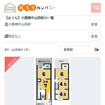
【おうち】小栗栖中山田町の一覧
小栗栖中山田町
変更
指定なし
変更
2
件（会員物件 1件）
ご成約済み