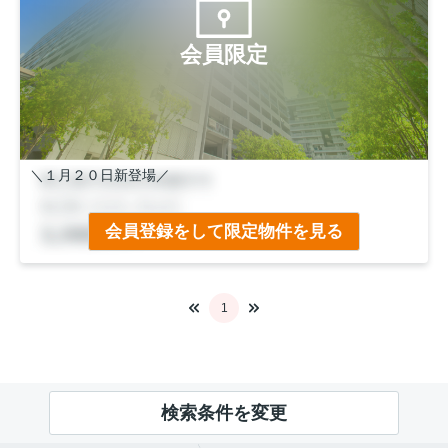
会員限定
＼１月２０日新登場／
■月々のお支払い５万円台
会員登録をして限定物件を見る
■前道６ｍ×間口６.５ｍ
■小学校歩５分・中学校歩８分
■周辺施設も徒歩圏内
■大変丁寧にご使用されています◎
1
検索条件を変更