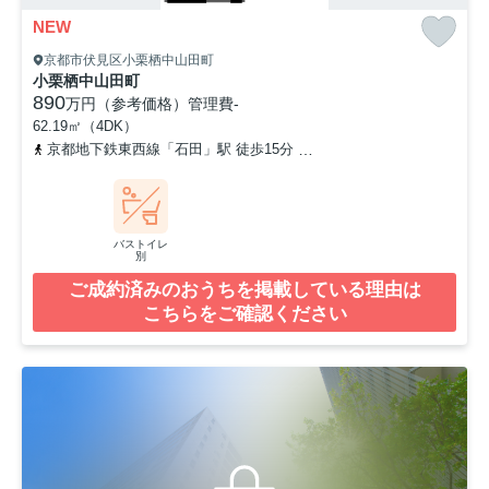
NEW
京都市伏見区小栗栖中山田町
小栗栖中山田町
890
万円（参考価格）
管理費
-
62.19㎡（4DK）
京都地下鉄東西線「石田」駅 徒歩15分
奈良線「六地蔵」駅 徒歩2
バストイレ
別
ご成約済みのおうちを掲載している理由は
こちらをご確認ください