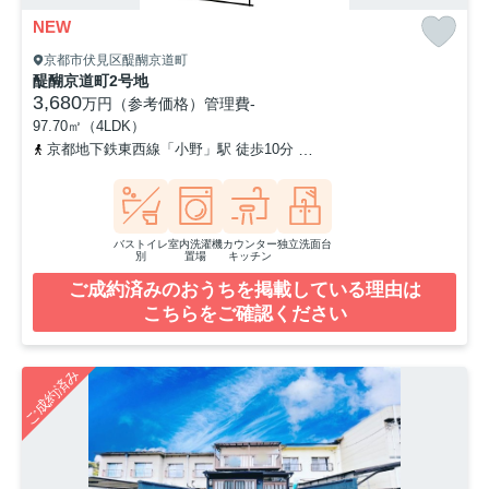
NEW
京都市伏見区醍醐京道町
醍醐京道町2号地
3,680
万円（参考価格）
管理費
-
97.70㎡（4LDK）
京都地下鉄東西線「小野」駅 徒歩10分
京都地下鉄東西線「醍醐」駅
バストイレ
室内洗濯機
カウンター
独立洗面台
別
置場
キッチン
ご成約済みのおうちを掲載している理由は
こちらをご確認ください
ご成約済み