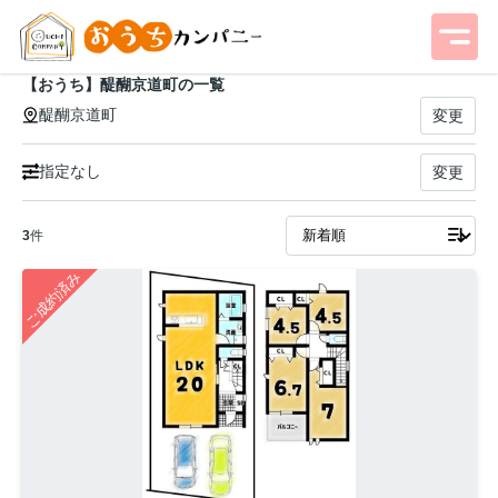
【おうち】醍醐京道町の一覧
醍醐京道町
変更
指定なし
変更
3
件
ご成約済み