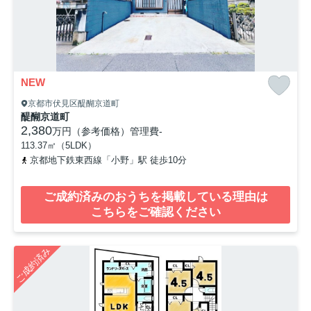
NEW
京都市伏見区醍醐京道町
醍醐京道町
2,380
万円（参考価格）
管理費
-
113.37㎡（5LDK）
京都地下鉄東西線「小野」駅 徒歩10分
ご成約済みのおうちを掲載している理由は
こちらをご確認ください
ご成約済み