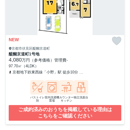
NEW
京都市伏見区醍醐京道町
醍醐京道町1号地
4,080
万円（参考価格）
管理費
-
97.70㎡（4LDK）
京都地下鉄東西線「小野」駅 徒歩10分
京都地下鉄東西線「醍醐」駅
バストイレ
室内洗濯機
カウンター
独立洗面台
別
置場
キッチン
ご成約済みのおうちを掲載している理由は
こちらをご確認ください