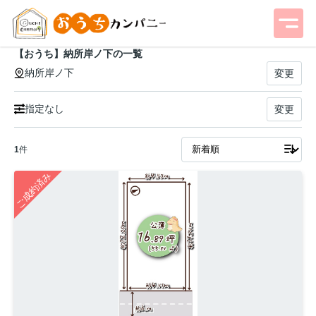
【おうち】納所岸ノ下の一覧
納所岸ノ下
変更
指定なし
変更
1
件
ご成約済み