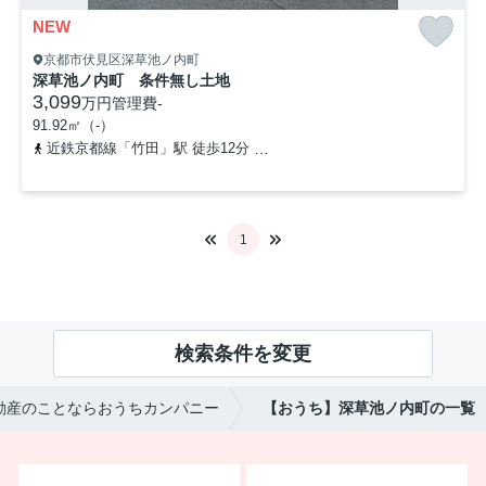
NEW
京都市伏見区深草池ノ内町
深草池ノ内町 条件無し土地
3,099
万円
管理費
-
91.92㎡（-）
近鉄京都線「竹田」駅 徒歩12分
京阪本線「藤森」駅 徒歩12分
1
検索条件を変更
動産のことならおうちカンパニー
【おうち】深草池ノ内町の一覧