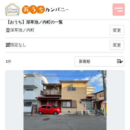
【おうち】深草池ノ内町の一覧
深草池ノ内町
変更
指定なし
変更
1
件