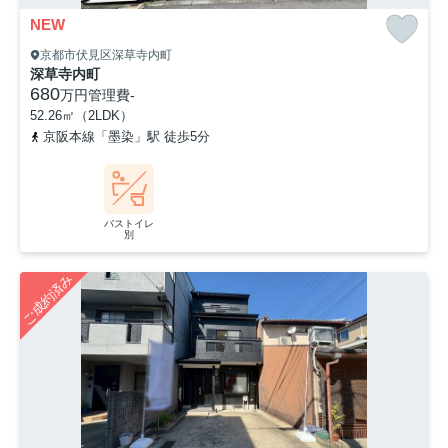
NEW
京都市伏見区深草寺内町
深草寺内町
680
万円
管理費
-
52.26㎡（2LDK）
京阪本線「墨染」駅 徒歩5分
バストイレ
別
ご成約済み