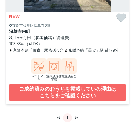
NEW
京都市伏見区深草寺内町
深草寺内町
3,199
万円（参考価格）
管理費
-
103.68㎡（4LDK）
京阪本線「藤森」駅 徒歩5分
京阪本線「墨染」駅 徒歩9分
奈良線
バストイレ
室内洗濯機
独立洗面台
別
置場
ご成約済みのおうちを掲載している理由は
こちらをご確認ください
1