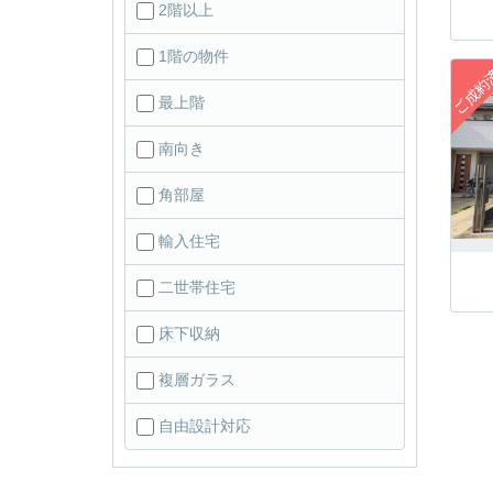
2階以上
1階の物件
最上階
南向き
角部屋
輸入住宅
二世帯住宅
床下収納
複層ガラス
自由設計対応