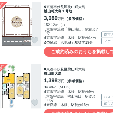
京都市伏見区桃山町大島
桃山町大島１号地
3,080
万円
（参考価格）
152.12㎡（-）
京阪宇治線「桃山南口」駅徒歩7
分
都市
京阪宇治線「木幡」駅徒歩14分
ファ
奈良線「六地蔵」駅徒歩19分
ご成約済みのおうちを掲載し
京都市伏見区桃山町大島
桃山町大島
1,398
万円
（参考価格）
94.48㎡（5LDK）
京阪宇治線「木幡」駅徒歩9分
京阪宇治線「桃山南口」駅徒歩
バス
11分
都市
奈良線「木幡」駅徒歩13分