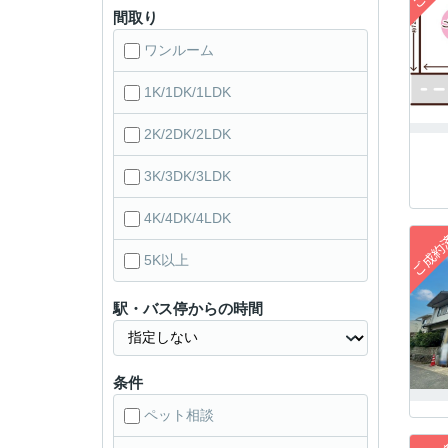
間取り
ワンルーム
1K/1DK/1LDK
2K/2DK/2LDK
3K/3DK/3LDK
4K/4DK/4LDK
5K以上
駅・バス停からの時間
条件
ペット相談