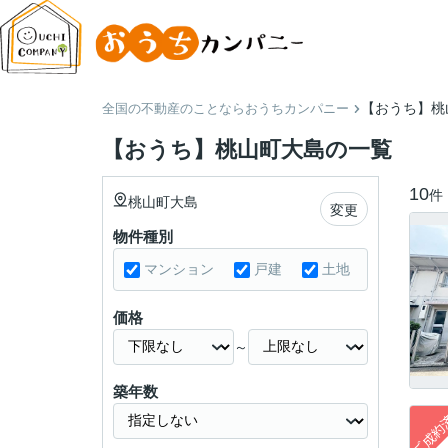
【おうち】桃
全国の不動産のことならおうちカンパニー
【おうち】桃山町大島の一覧
10
件
桃山町大島
変更
物件種別
マンション
戸建
土地
価格
～
築年数