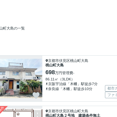
山町大島の一覧
京都市伏見区桃山町大島
桃山町大島
698
万円
管理費
-
86.11㎡（3LDK）
京阪宇治線「木幡」駅徒歩7分
都市
奈良線「木幡」駅徒歩10分
ファ
京都市伏見区桃山町大島
桃山町大島２号地 建築条件無土