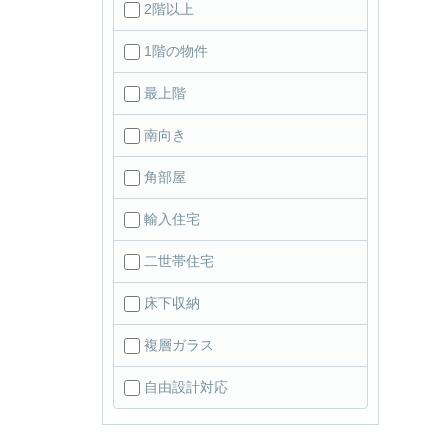
2階以上
1階の物件
最上階
南向き
角部屋
輸入住宅
二世帯住宅
床下収納
複層ガラス
自由設計対応