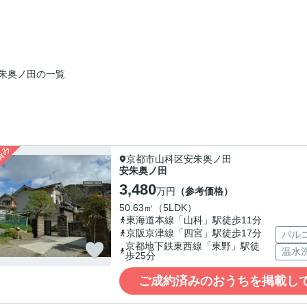
朱奥ノ田の一覧
京都市山科区安朱奥ノ田
安朱奥ノ田
3,480
万円
（参考価格）
50.63㎡（5LDK）
東海道本線「山科」駅徒歩11分
京阪京津線「四宮」駅徒歩17分
バル
京都地下鉄東西線「東野」駅徒
温水
歩25分
ご成約済みのおうちを掲載し