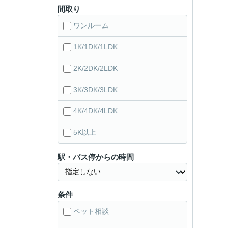
間取り
ワンルーム
1K/1DK/1LDK
2K/2DK/2LDK
3K/3DK/3LDK
4K/4DK/4LDK
5K以上
駅・バス停からの時間
条件
ペット相談