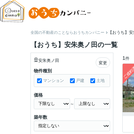
【おうち】安
全国の不動産のことならおうちカンパニー
【おうち】安朱奥ノ田の一覧
1
件
安朱奥ノ田
変更
物件種別
マンション
戸建
土地
価格
～
築年数