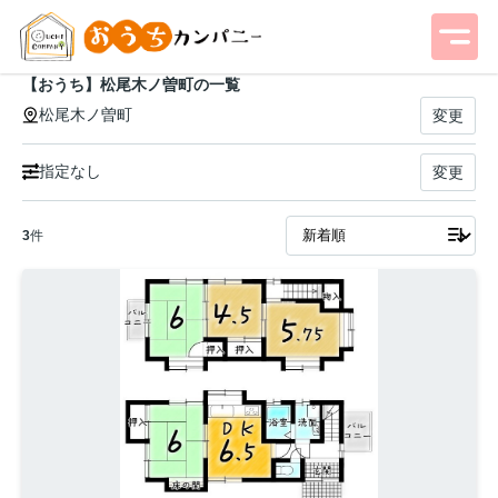
【おうち】松尾木ノ曽町の一覧
松尾木ノ曽町
変更
指定なし
変更
3
件