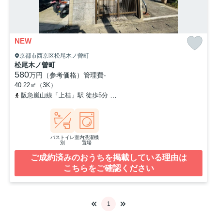
NEW
京都市西京区松尾木ノ曽町
松尾木ノ曽町
580
万円（参考価格）
管理費
-
40.22㎡（3K）
阪急嵐山線「上桂」駅 徒歩5分
阪急嵐山線「松尾大社」駅 徒歩16
バストイレ
室内洗濯機
別
置場
ご成約済みのおうちを掲載している理由は
こちらをご確認ください
1