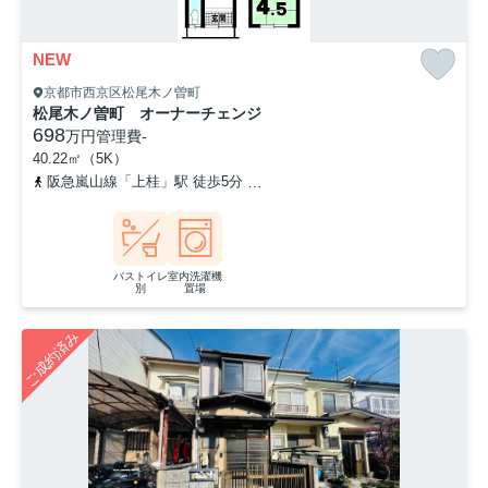
NEW
京都市西京区松尾木ノ曽町
松尾木ノ曽町 オーナーチェンジ
698
万円
管理費
-
40.22㎡（5K）
阪急嵐山線「上桂」駅 徒歩5分
阪急嵐山線「松尾大社」駅 徒歩16
バストイレ
室内洗濯機
別
置場
ご成約済み