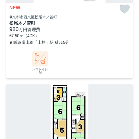
NEW
京都市西京区松尾木ノ曽町
松尾木ノ曽町
980
万円
管理費
-
67.50㎡（4DK）
阪急嵐山線「上桂」駅 徒歩5分
阪急嵐山線「松尾大社」駅 徒歩18
バストイレ
別