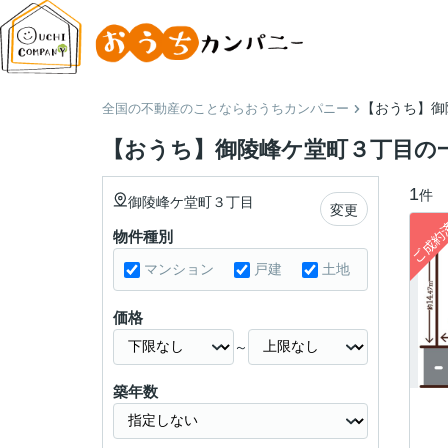
【おうち】御
全国の不動産のことならおうちカンパニー
【おうち】御陵峰ケ堂町３丁目の
1
件
御陵峰ケ堂町３丁目
変更
物件種別
マンション
戸建
土地
価格
～
築年数