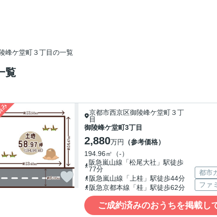
陵峰ケ堂町３丁目の一覧
一覧
京都市西京区御陵峰ケ堂町３丁
目
御陵峰ケ堂町3丁目
2,880
万円
（参考価格）
194.96㎡（-）
阪急嵐山線「松尾大社」駅徒歩
77分
都市
阪急嵐山線「上桂」駅徒歩44分
ファ
阪急京都本線「桂」駅徒歩62分
ご成約済みのおうちを掲載し