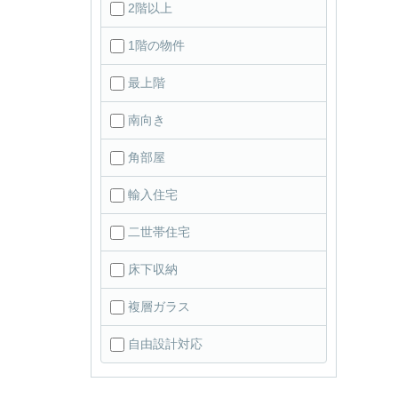
2階以上
1階の物件
最上階
南向き
角部屋
輸入住宅
二世帯住宅
床下収納
複層ガラス
自由設計対応