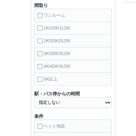
間取り
ワンルーム
1K/1DK/1LDK
2K/2DK/2LDK
3K/3DK/3LDK
4K/4DK/4LDK
5K以上
駅・バス停からの時間
条件
ペット相談