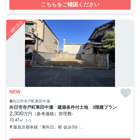
こちらをご確認ください
ご成約済み
NEW
向日市寺戸町東田中瀬
向日市寺戸町東田中瀬 建築条件付土地 3階建プラン
2,300
万円（参考価格）
管理費
-
70.47㎡（-）
阪急京都本線「東向日」駅 徒歩3分
東海道本線「向日町」駅 徒歩6