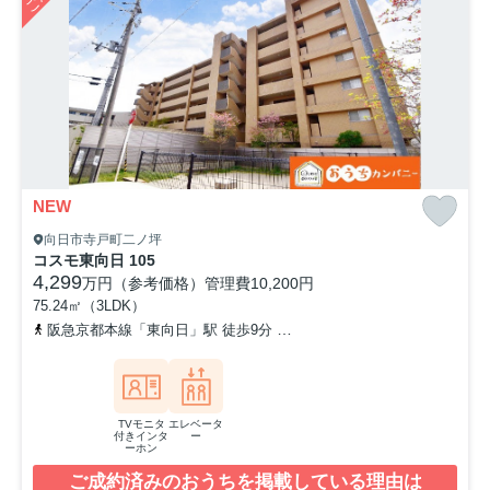
NEW
向日市寺戸町二ノ坪
コスモ東向日 105
4,299
万円（参考価格）
管理費
10,200円
75.24㎡（3LDK）
阪急京都本線「東向日」駅 徒歩9分
山陰本線「保津峡」駅 徒歩9分
TVモニタ
エレベータ
付きインタ
ー
ーホン
ご成約済みのおうちを掲載している理由は