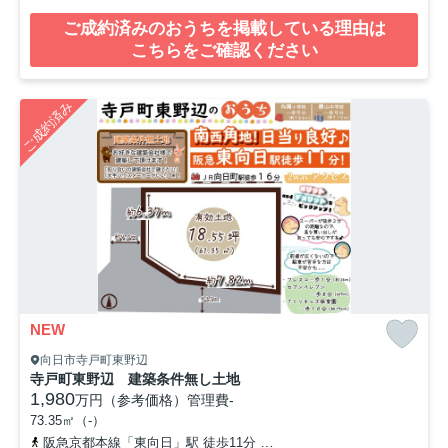
ご成約済みのおうちを掲載している理由は
こちらをご確認ください
ご成約済み
NEW
向日市寺戸町東野辺
寺戸町東野辺 建築条件無し土地
1,980
万円（参考価格）
管理費
-
73.35㎡（-）
阪急京都本線「東向日」駅 徒歩11分
阪急京都本線「西向日」駅 徒