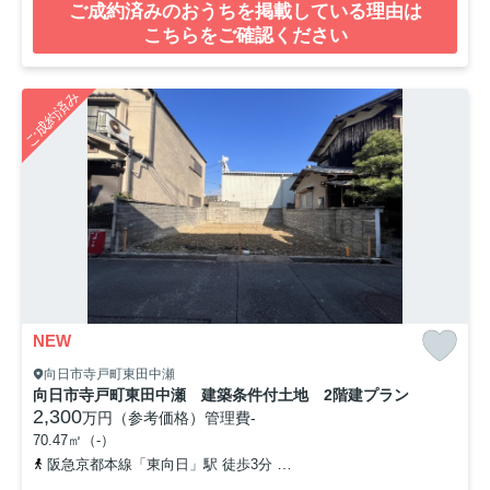
ご成約済みのおうちを掲載している理由は
こちらをご確認ください
ご成約済み
NEW
向日市寺戸町東田中瀬
向日市寺戸町東田中瀬 建築条件付土地 2階建プラン
2,300
万円（参考価格）
管理費
-
70.47㎡（-）
阪急京都本線「東向日」駅 徒歩3分
東海道本線「向日町」駅 徒歩6