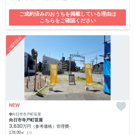
ご成約済みのおうちを掲載している理由は
こちらをご確認ください
ご成約済み
NEW
向日市寺戸町笹屋
向日市寺戸町笹屋
3,630
万円（参考価格）
管理費
-
178.00㎡（-）