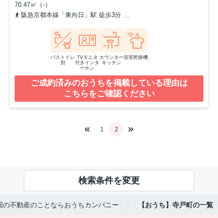
70.47㎡（-）
阪急京都本線「東向日」駅 徒歩3分
東海道本線「向日町」駅 徒歩6
バストイレ
TVモニタ
カウンター
浴室乾燥機
別
付きインタ
キッチン
ーホン
ご成約済みのおうちを掲載している理由は
こちらをご確認ください
1
2
検索条件を変更
国の不動産のことならおうちカンパニー
【おうち】寺戸町の一覧