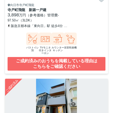
向日市寺戸町飛龍
寺戸町飛龍 新築一戸建
3,898
万円（参考価格）
管理費
-
97.50㎡（3LDK）
阪急京都本線「東向日」駅 徒歩4分
東海道本線「向日町」駅 徒歩7
バストイレ
TVモニタ
カウンター
浴室乾燥機
別
付きインタ
キッチン
ーホン
ご成約済みのおうちを掲載している理由は
こちらをご確認ください
ご成約済み