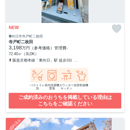
NEW
向日市寺戸町二枚田
寺戸町二枚田
3,198
万円（参考価格）
管理費
-
72.40㎡（3LDK）
阪急京都本線「東向日」駅 徒歩3分
東海道本線「向日町」駅 徒歩8
バストイレ
室内洗濯機
カウンター
浴室乾燥機
別
置場
キッチン
ご成約済みのおうちを掲載している理由は
こちらをご確認ください
ご成約済み