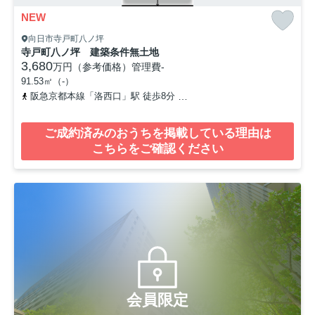
NEW
向日市寺戸町八ノ坪
寺戸町八ノ坪 建築条件無土地
3,680
万円（参考価格）
管理費
-
91.53㎡（-）
阪急京都本線「洛西口」駅 徒歩8分
東海道本線「桂川」駅 徒歩14
ご成約済みのおうちを掲載している理由は
こちらをご確認ください
会員限定