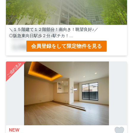
＼１５階建て１２階部分！南向き！眺望良好♪／
◎阪急東向日駅歩２分♪駅チカ！
◎平成３０年建築の築浅マンション！
会員登録をして限定物件を見る
◎JR向日町駅歩１０分圏内。大阪方面も行きやすい♪
◎マンション隣にイオンフードスタイルがございます！毎日
のお買い物も便利♪
ご成約済み
◎さらに薬局、飲食店、銀行、郵便局がすぐ近くに揃ってい
ます！
◎３LDK！充実設備！共用施設も充実！ペット飼育ＯＫ♪
NEW