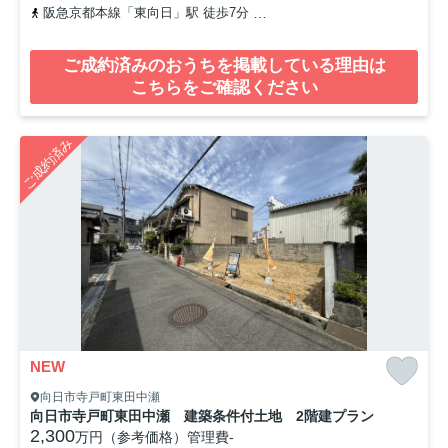
阪急京都本線「東向日」駅 徒歩7分
東海道本線「向日町」駅 徒歩9
ご成約済みのおうちを掲載している理由は
こちらをご確認ください
ご成約済み
NEW
向日市寺戸町東田中瀬
向日市寺戸町東田中瀬 建築条件付土地 2階建プラン
2,300
万円（参考価格）
管理費
-