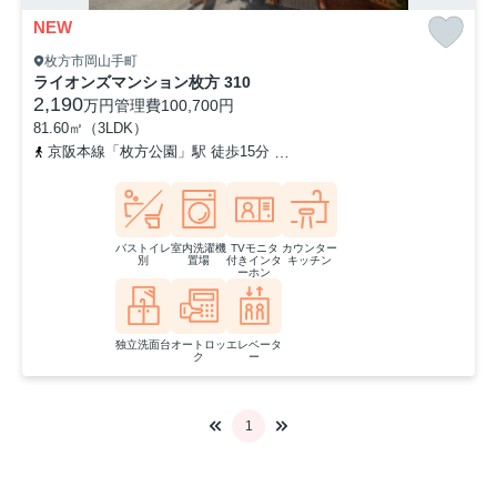
NEW
枚方市岡山手町
ライオンズマンション枚方 310
2,190
万円
管理費
100,700円
81.60㎡（3LDK）
京阪本線「枚方公園」駅 徒歩15分
京阪本線「枚方市」駅 徒歩12分
バストイレ
室内洗濯機
TVモニタ
カウンター
別
置場
付きインタ
キッチン
ーホン
独立洗面台
オートロッ
エレベータ
ク
ー
1