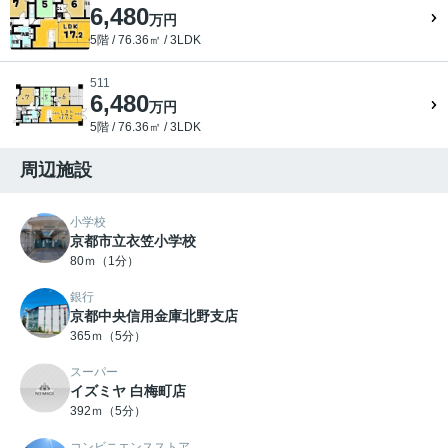
6,480
万円
5階 / 76.36㎡ / 3LDK
511
6,480
万円
5階 / 76.36㎡ / 3LDK
周辺施設
小学校
京都市立衣笠小学校
80ｍ（1分）
銀行
京都中央信用金庫北野支店
365ｍ（5分）
スーパー
イズミヤ 白梅町店
392ｍ（5分）
コンビニエンスストア