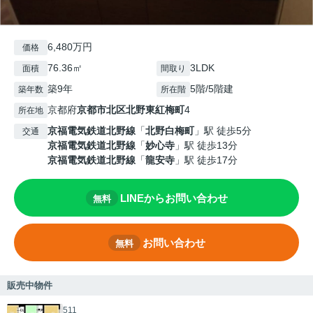
6,480万円
価格
76.36㎡
3LDK
面積
間取り
築9年
5階/5階建
築年数
所在階
京都府
京都市北区
北野東紅梅町
4
所在地
京福電気鉄道北野線
「
北野白梅町
」駅 徒歩5分
交通
京福電気鉄道北野線
「
妙心寺
」駅 徒歩13分
京福電気鉄道北野線
「
龍安寺
」駅 徒歩17分
LINEからお問い合わせ
無料
お問い合わせ
無料
販売中物件
511