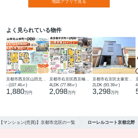
地図アプリで見る
よく見られている物件
京都市西京区山田北山田町
京都市右京区西京極中沢町
京都市右京区太秦安井藤ノ木町
- (107.46㎡)
4LDK (77.88㎡)
2LDK (93.39㎡)
4
1,880
2,098
3,298
万円
万円
万円
【マンション(売買)】京都市北区の一覧
ローレルコート京都北野