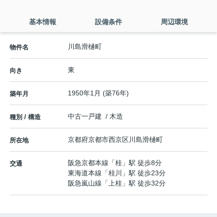
基本情報
設備条件
周辺環境
川島滑樋町
物件名
東
向き
1950年1月 (築76年)
築年月
中古一戸建 / 木造
種別 / 構造
京都府
京都市西京区
川島滑樋町
所在地
阪急京都本線
「
桂
」駅 徒歩8分
交通
東海道本線
「
桂川
」駅 徒歩23分
阪急嵐山線
「
上桂
」駅 徒歩32分