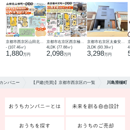
京都市西京区山田北山田町
京都市右京区西京極中沢町
京都市右京区太秦安井藤ノ木町
- (107.46㎡)
4LDK (77.88㎡)
2LDK (93.39㎡)
4
1,880
2,098
3,298
万円
万円
万円
カンパニー
【戸建(売買)】京都市西京区の一覧
川島滑樋町