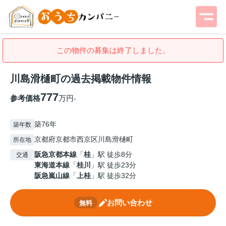
この物件の募集は終了しました。
川島滑樋町の過去掲載物件情報
777
参考価格
万円
-
築76年
築年数
京都府京都市西京区川島滑樋町
所在地
阪急京都本線
「
桂
」駅 徒歩8分
交通
東海道本線
「
桂川
」駅 徒歩23分
阪急嵐山線
「
上桂
」駅 徒歩32分
お問い合わせ
無料