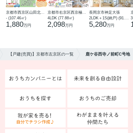
京都市西京区山田北山田町
京都市右京区西京極中沢町
長岡京市神足大張
- (107.46㎡)
4LDK (77.88㎡)
2LDK＋1S(納戸) (91.78㎡)
3
1,880
2,098
5,280
万円
万円
万円
【戸建(売買)】京都市左京区の一覧
鹿ケ谷西寺ノ前町C号地