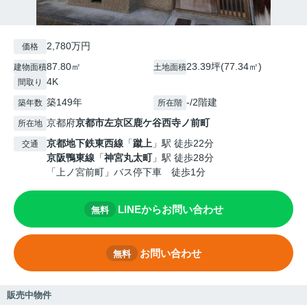
2,780万円
価格
87.80㎡
23.39坪(77.34㎡)
建物面積
土地面積
4K
間取り
築149年
-/2階建
築年数
所在階
京都府
京都市左京区
鹿ケ谷西寺ノ前町
所在地
京都地下鉄東西線
「
蹴上
」駅 徒歩22分
交通
京阪鴨東線
「
神宮丸太町
」駅 徒歩28分
「上ノ宮前町」バス停下車 徒歩1分
LINEからお問い合わせ
無料
お問い合わせ
無料
販売中物件