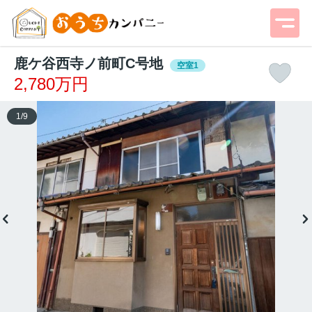
鹿ケ谷西寺ノ前町C号地
空室1
2,780万円
1
/
9