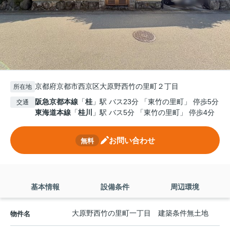
京都府京都市西京区大原野西竹の里町２丁目
所在地
阪急京都本線
「
桂
」駅 バス23分 「東竹の里町」 停歩5分
交通
東海道本線
「
桂川
」駅 バス5分 「東竹の里町」 停歩4分
お問い合わせ
無料
基本情報
設備条件
周辺環境
大原野西竹の里町一丁目 建築条件無土地
物件名