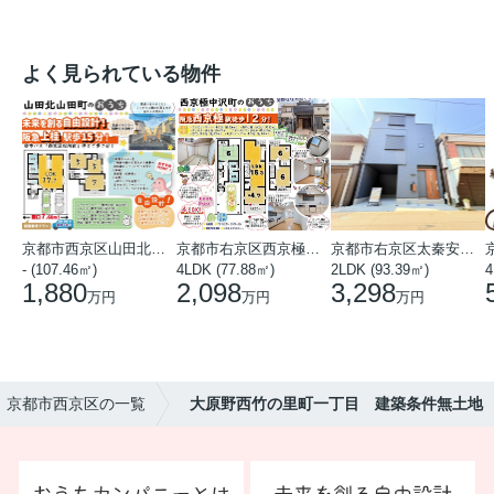
よく見られている物件
京都市西京区山田北山田町
京都市右京区西京極中沢町
京都市右京区太秦安井藤ノ木町
- (107.46㎡)
4LDK (77.88㎡)
2LDK (93.39㎡)
4
1,880
2,098
3,298
万円
万円
万円
)】京都市西京区の一覧
大原野西竹の里町一丁目 建築条件無土地