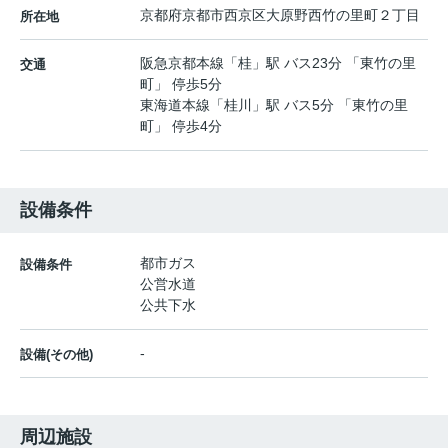
京都府
京都市西京区
大原野西竹の里町２丁目
所在地
阪急京都本線
「
桂
」駅 バス23分 「東竹の里
交通
町」 停歩5分
東海道本線
「
桂川
」駅 バス5分 「東竹の里
町」 停歩4分
設備条件
都市ガス
設備条件
公営水道
公共下水
-
設備(その他)
周辺施設