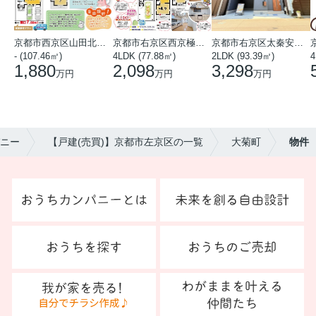
京都市西京区山田北山田町
京都市右京区西京極中沢町
京都市右京区太秦安井藤ノ木町
- (107.46㎡)
4LDK (77.88㎡)
2LDK (93.39㎡)
4
1,880
2,098
3,298
万円
万円
万円
ニー
【戸建(売買)】京都市左京区の一覧
大菊町
物件