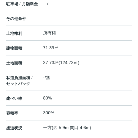
- / -
駐車場 / 月額料金
その他条件
所有権
土地権利
71.39㎡
建物面積
37.73坪(124.73㎡)
土地面積
-/無
私道負担面積 /
セットバック
80%
建ぺい率
300%
容積率
一方(西 5.9m 間口 4.6m)
接道状況