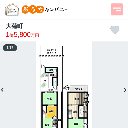
大菊町
1
5,800
億
万円
1
/
17