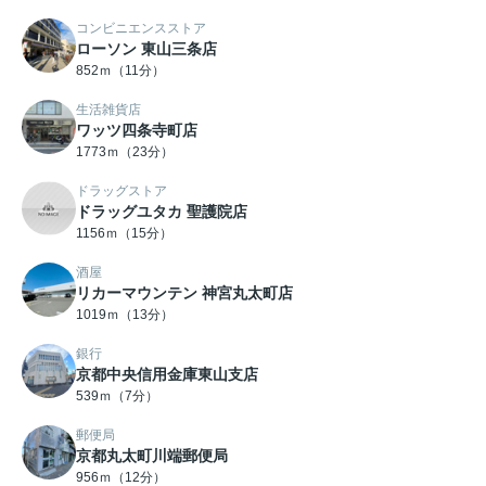
コンビニエンスストア
ローソン 東山三条店
852ｍ（11分）
生活雑貨店
ワッツ四条寺町店
1773ｍ（23分）
ドラッグストア
ドラッグユタカ 聖護院店
1156ｍ（15分）
酒屋
リカーマウンテン 神宮丸太町店
1019ｍ（13分）
銀行
京都中央信用金庫東山支店
539ｍ（7分）
郵便局
京都丸太町川端郵便局
956ｍ（12分）