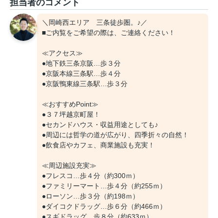
担当者のコメント
＼岡崎西エリア 三条徒歩圏。♪／
■ご内覧をご希望の際は、ご連絡ください！
≪アクセス≫
●地下鉄三条京阪…歩３分
●京阪本線三条駅…歩４分
●京阪鴨東線三条駅…歩３分
≪おすすめPoint≫
●３７坪越京町屋！
●セカンドハウス・収益用途としても♪
●周辺には哲学の道が広がり、四季折々の自然！
●飲食店やカフェ、商業施設も充実！
≪周辺施設充実≫
●フレスコ…歩４分（約300ｍ）
●ファミリーマート…歩４分（約255ｍ）
●ローソン…歩３分（約198ｍ）
●ダイコクドラッグ…歩６分（約466ｍ）
●スギドラッグ…歩８分（約633ｍ）