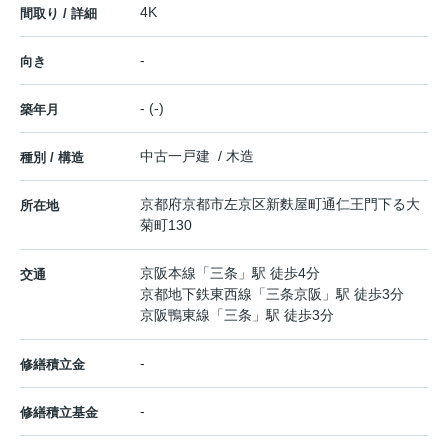
4K
間取り / 詳細
-
向き
- (-)
築年月
中古一戸建 / 木造
種別 / 構造
京都府
京都市左京区
新麩屋町通仁王門下る
大
所在地
菊町130
京阪本線
「
三条
」駅 徒歩4分
交通
京都地下鉄東西線
「
三条京阪
」駅 徒歩3分
京阪鴨東線
「
三条
」駅 徒歩3分
-
修繕積立金
-
修繕積立基金