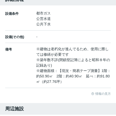
都市ガス
設備条件
公営水道
公共下水
-
設備(その他)
※建物は老朽化が進んでるため、使用に際し
備考
ては修繕が必要です
※築年数不詳(閉鎖登記簿によると昭和８年の
記録あり)
※建物面積：【現況・簡易テープ測量】1階：
約50.90㎡ 2階：約40.90㎡ 延べ：約91.80
㎡（約27.76坪）
情報の見方
周辺施設