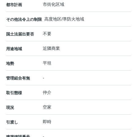
市街化区域
都市計画
高度地区/準防火地域
その他法令上の制限
不要
国土法届出要否
近隣商業
用途地域
平坦
地勢
-
管理組合有無
仲介
取引態様
空家
現況
即時
引渡し
-
建築確認番号