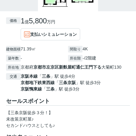
1
5,800
価格
億
万円
支払いシミュレーション
71.39㎡
4K
建物面積
間取り
-
-/2階建
築年数
所在階
京都府
京都市左京区
新麩屋町通仁王門下る
大菊町130
所在地
京阪本線
「
三条
」駅 徒歩4分
交通
京都地下鉄東西線
「
三条京阪
」駅 徒歩3分
京阪鴨東線
「
三条
」駅 徒歩3分
セールスポイント
【三条京阪徒歩３分！】
未改装京町屋♪
セカンドハウスとしても♪