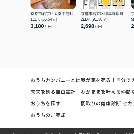
京都市右京区太秦中筋町
京都市右京区梅津罧原町
1LDK (86.54㎡)
2LDK (91.30㎡)
5
3,180
2,698
2
万円
万円
おうちカンパニーとは
我が家を売る！自分で
未来を創る自由設計
わがままを叶える仲間
おうちを探す
間取りの健康診断 セカ
おうちのご売却