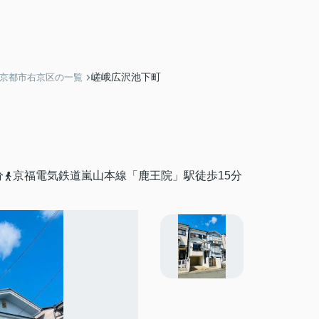
嵯峨広沢池下町
】京都市右京区の一覧
分
京福電気鉄道嵐山本線「鹿王院」駅徒歩15分