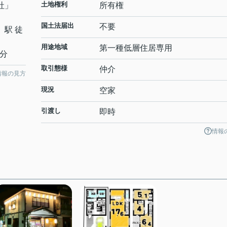
土地権利
社
」
所有権
国土法届出
不要
」駅 徒
用途地域
第一種低層住居専用
8分
取引態様
仲介
情報の見方
現況
空家
引渡し
即時
情報