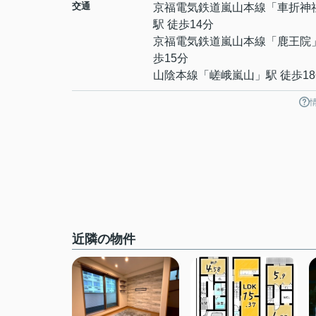
交通
京福電気鉄道嵐山本線
「
車折神
駅 徒歩14分
京福電気鉄道嵐山本線
「
鹿王院
歩15分
山陰本線
「
嵯峨嵐山
」駅 徒歩1
近隣の物件