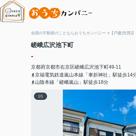
全国の不動産のことならおうちカンパニー
【戸建(売買)
嵯峨広沢池下町
-
京都府
京都市右京区
嵯峨広沢池下町
49-11
京福電気鉄道嵐山本線「車折神社」駅徒歩14
山陰本線「嵯峨嵐山」駅徒歩18分
1
/
1