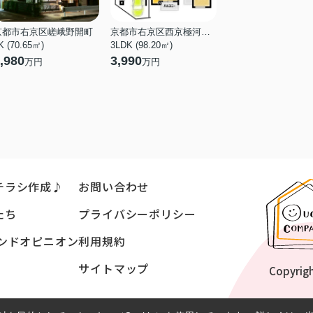
京都市右京区嵯峨野開町
京都市右京区西京極河原町
K (70.65㎡)
3LDK (98.20㎡)
,980
3,990
万円
万円
チラシ作成♪
お問い合わせ
たち
プライバシーポリシー
ンドオピニオン
利用規約
サイトマップ
Copyrig