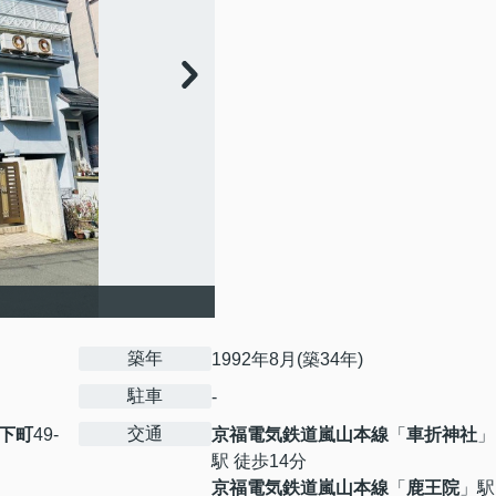
築年
1992年8月(築34年)
駐車
-
交通
下町
49-
京福電気鉄道嵐山本線
「
車折神社
」
駅 徒歩14分
京福電気鉄道嵐山本線
「
鹿王院
」駅