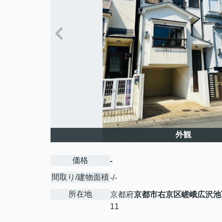
外観
価格
-
間取り/建物面積
-/-
所在地
京都府
京都市右京区
嵯峨広沢池
11