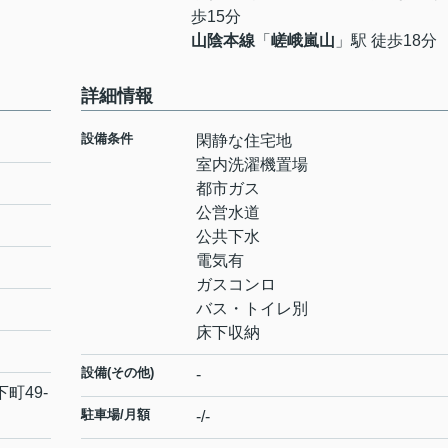
歩15分
山陰本線
「
嵯峨嵐山
」駅 徒歩18分
詳細情報
設備条件
閑静な住宅地
室内洗濯機置場
都市ガス
公営水道
公共下水
電気有
ガスコンロ
バス・トイレ別
床下収納
設備(その他)
-
下町
49-
駐車場/月額
-/-