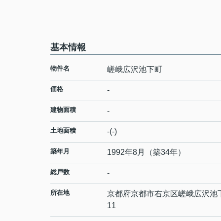
基本情報
物件名
嵯峨広沢池下町
価格
-
建物面積
-
土地面積
-(-)
築年月
1992年8月（築34年）
総戸数
-
所在地
京都府
京都市右京区
嵯峨広沢池
11