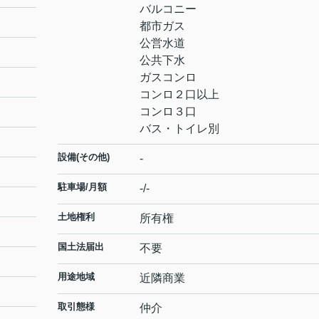
バルコニー
都市ガス
公営水道
公共下水
ガスコンロ
コンロ２口以上
コンロ３口
バス・トイレ別
設備(その他)
-
駐車場/月額
-/-
土地権利
所有権
国土法届出
不要
用途地域
近隣商業
取引態様
仲介