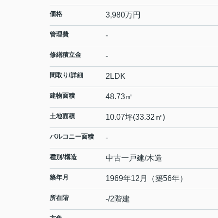
価格
3,980
万円
管理費
-
修繕積立金
-
間取り/詳細
2LDK
建物面積
48.73㎡
土地面積
10.07坪(33.32㎡)
バルコニー面積
-
種別/構造
中古一戸建/木造
築年月
1969年12月（築56年）
所在階
-/2階建