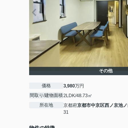
その他
価格
3,980
万円
間取り/建物面積
2LDK/48.73㎡
所在地
京都府
京都市中京区
西ノ京池ノ
31