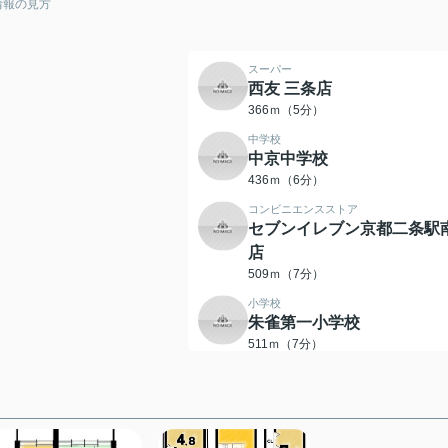
情報の見方
スーパー
西友 三条店
366ｍ（5分）
中学校
中京中学校
436ｍ（6分）
コンビニエンスストア
セブンイレブン京都二条駅
店
509ｍ（7分）
小学校
朱雀第一小学校
511ｍ（7分）
デパート
BiVi(ビビ) 二条
507ｍ（7分）