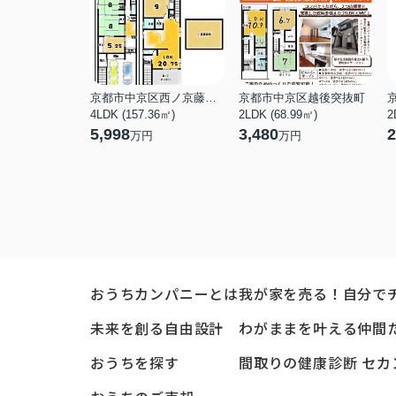
京都市中京区西ノ京藤ノ木町
京都市中京区越後突抜町
4LDK (157.36㎡)
2LDK (68.99㎡)
2
5,998
3,480
2
万円
万円
おうちカンパニーとは
我が家を売る！自分で
未来を創る自由設計
わがままを叶える仲間
おうちを探す
間取りの健康診断 セカ