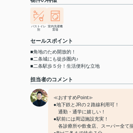
物件の特徴
バストイレ
室内洗濯機
別
置場
セールスポイント
■角地のため開放的！
■二条城にも徒歩圏内♪
■二条駅歩５分！生活便利な立地
担当者のコメント
≪おすすめPoint≫
●地下鉄とJRの２路線利用可！
通勤・通学に嬉しい！
●駅前には周辺施設充実！
各診療所や飲食店、スーパー全て