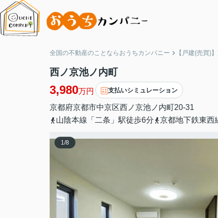
全国の不動産のことならおうちカンパニー
【戸建(売買)
西ノ京池ノ内町
3,980
支払いシミュレーション
万円
京都府
京都市中京区
西ノ京池ノ内町
20-31
山陰本線「二条」駅徒歩6分
京都地下鉄東西
1
/
8