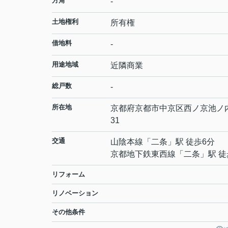
方角
-
土地権利
所有権
借地料
-
用途地域
近隣商業
総戸数
-
所在地
京都府
京都市中京区
西ノ京池ノ
31
交通
山陰本線
「
二条
」駅 徒歩6分
京都地下鉄東西線
「
二条
」駅 徒
リフォーム
リノベーション
その他条件