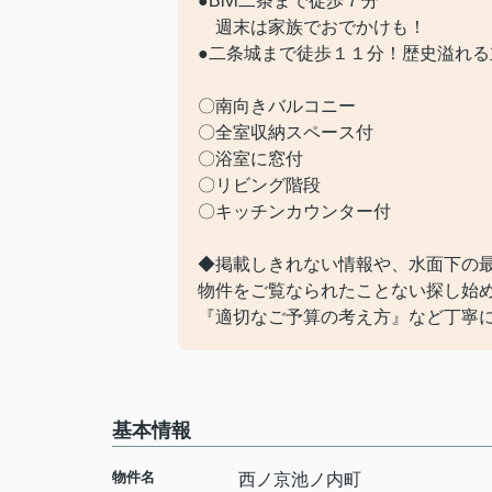
●Bivi二条まで徒歩７分
週末は家族でおでかけも！
●二条城まで徒歩１１分！歴史溢れる
〇南向きバルコニー
〇全室収納スペース付
〇浴室に窓付
〇リビング階段
〇キッチンカウンター付
◆掲載しきれない情報や、水面下の
物件をご覧なられたことない探し始
『適切なご予算の考え方』など丁寧
基本情報
物件名
西ノ京池ノ内町