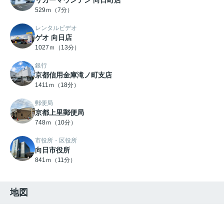
リカーマウンテン 向日町店
529ｍ（7分）
レンタルビデオ
ゲオ 向日店
1027ｍ（13分）
銀行
京都信用金庫滝ノ町支店
1411ｍ（18分）
郵便局
京都上里郵便局
748ｍ（10分）
市役所・区役所
向日市役所
841ｍ（11分）
地図