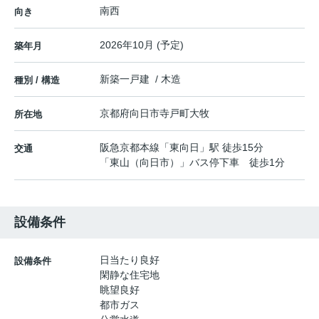
南西
向き
2026年10月 (予定)
築年月
新築一戸建 / 木造
種別 / 構造
京都府
向日市
寺戸町
大牧
所在地
阪急京都本線
「
東向日
」駅 徒歩15分
交通
「東山（向日市）」バス停下車 徒歩1分
設備条件
日当たり良好
設備条件
閑静な住宅地
眺望良好
都市ガス