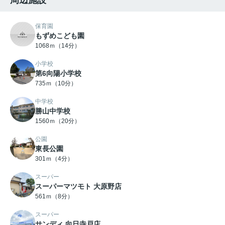
周辺施設
保育園
もずめこども園
1068ｍ（14分）
小学校
第6向陽小学校
735ｍ（10分）
中学校
勝山中学校
1560ｍ（20分）
公園
東長公園
301ｍ（4分）
スーパー
スーパーマツモト 大原野店
561ｍ（8分）
スーパー
サンディ 向日寺戸店