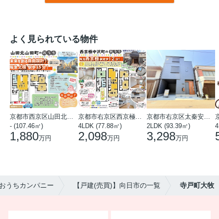
よく見られている物件
京都市西京区山田北山田町
京都市右京区西京極中沢町
京都市右京区太秦安井藤ノ木町
- (107.46㎡)
4LDK (77.88㎡)
2LDK (93.39㎡)
4
1,880
2,098
3,298
万円
万円
万円
おうちカンパニー
【戸建(売買)】向日市の一覧
寺戸町大牧