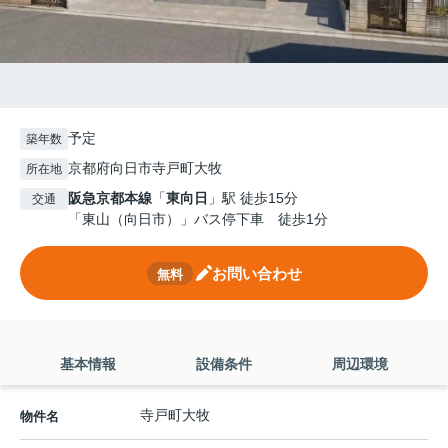
予定
築年数
京都府向日市寺戸町大牧
所在地
阪急京都本線
「
東向日
」駅 徒歩15分
交通
「東山（向日市）」バス停下車 徒歩1分
お問い合わせ
無料
基本情報
設備条件
周辺環境
寺戸町大牧
物件名