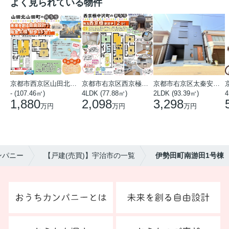
よく見られている物件
京都市西京区山田北山田町
京都市右京区西京極中沢町
京都市右京区太秦安井藤ノ木町
- (107.46㎡)
4LDK (77.88㎡)
2LDK (93.39㎡)
4
1,880
2,098
3,298
万円
万円
万円
ンパニー
【戸建(売買)】宇治市の一覧
伊勢田町南游田1号棟