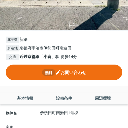
新築
築年数
京都府宇治市伊勢田町南遊田
所在地
近鉄京都線
「
小倉
」駅 徒歩14分
交通
お問い合わせ
無料
基本情報
設備条件
周辺環境
伊勢田町南游田1号棟
物件名
-
向き