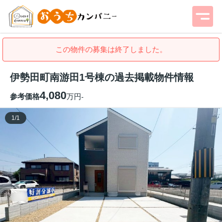
この物件の募集は終了しました。
伊勢田町南游田1号棟の過去掲載物件情報
4,080
参考価格
万円
-
1
/
1