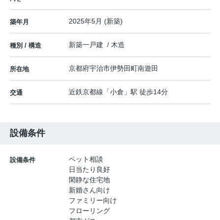
2025年5月 (新築)
築年月
新築一戸建 / 木造
種別 / 構造
京都府
宇治市
伊勢田町
南遊田
所在地
近鉄京都線
「
小倉
」駅 徒歩14分
交通
設備条件
ペット相談
設備条件
日当たり良好
閑静な住宅地
新婚さん向け
ファミリー向け
フローリング