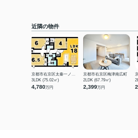
近隣の物件
京都市右京区太秦一ノ井町
京都市右京区梅津南広町
3LDK (75.02㎡)
2LDK (67.79㎡)
2
4,780
2,399
2
万円
万円