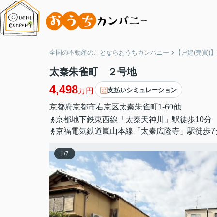
全国の不動産のことならおうちカンパニー
【戸建(売買)
太秦朱雀町 ２号地
4,498
支払いシミュレーション
万円
京都府
京都市右京区
太秦朱雀町
1-60他
京都地下鉄東西線「太秦天神川」駅徒歩10分
京福電気鉄道嵐山本線「太秦広隆寺」駅徒歩7
1
/
7