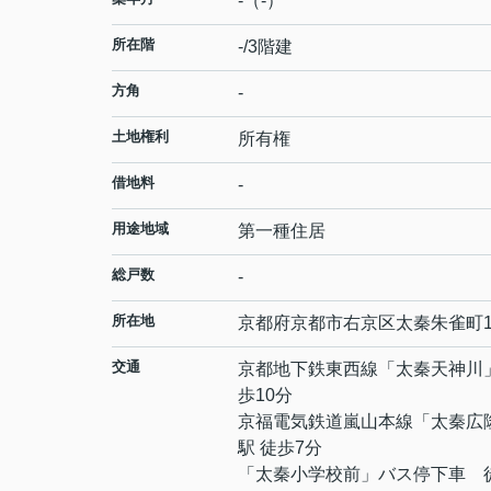
-（-）
所在階
-/3階建
方角
-
土地権利
所有権
借地料
-
用途地域
第一種住居
総戸数
-
所在地
京都府
京都市右京区
太秦朱雀町
交通
京都地下鉄東西線
「
太秦天神川
歩10分
京福電気鉄道嵐山本線
「
太秦広
駅 徒歩7分
「太秦小学校前」バス停下車 