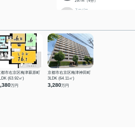
297ｍ（4分）
スーパー
サンディ 太秦天神川店
674ｍ（9分）
コンビニエンスストア
ファミリーマート 太秦小学
校前店
100ｍ（2分）
コンビニエンスストア
ローソン 太秦荒木町店
391ｍ（5分）
京都市右京区梅津罧原町
京都市右京区梅津神田町
LDK (63.92㎡)
3LDK (64.11㎡)
ドラッグストア
,380
3,280
万円
万円
サンドラッグ 太秦店
110ｍ（2分）
ドラッグストア
スギ薬局太秦店
300ｍ（4分）
総合病院
民医連中央病院
467ｍ（6分）