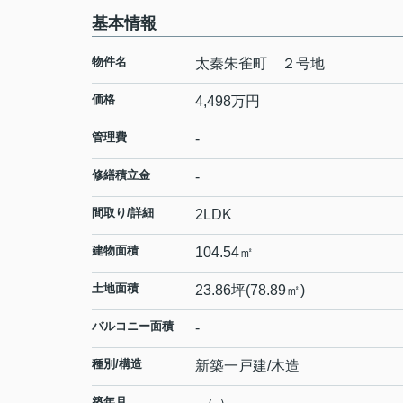
基本情報
物件名
太秦朱雀町 ２号地
価格
4,498
万円
管理費
-
修繕積立金
-
間取り/詳細
2LDK
建物面積
104.54㎡
土地面積
23.86坪(78.89㎡)
バルコニー面積
-
種別/構造
新築一戸建/木造
築年月