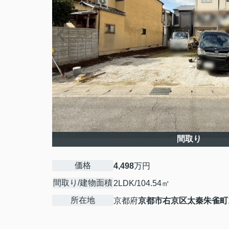
間取り
価格
4,498
万円
間取り/建物面積
2LDK/104.54㎡
所在地
京都府
京都市右京区
太秦朱雀町