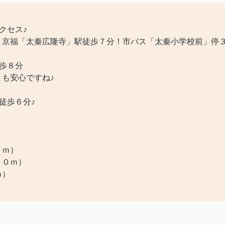
クセス♪
京福「太秦広隆寺」駅徒歩７分！市バス「太秦小学校前」停
歩８分
も安心ですね♪
徒歩６分♪
７ｍ）
００ｍ）
ｍ）