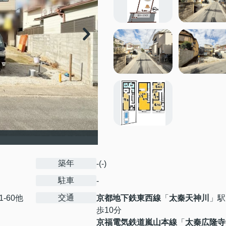
築年
-(-)
駐車
-
交通
1-60他
京都地下鉄東西線
「
太秦天神川
」駅
歩10分
京福電気鉄道嵐山本線
「
太秦広隆寺