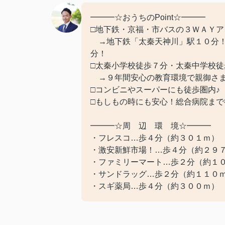
━━━☆おうちのPoint☆━━━
□地下鉄・京福・市バスの３ＷＡＹア
→地下鉄「太秦天神川」駅１０分！
分！
□太秦小学校徒歩７分・太秦中学校徒
→９年間安心の教育環境で親御さま
□コンビニやスーパーにも徒歩圏内♪
□もしもの時にも安心！総合病院まで
━━━☆周 辺 環 境☆━━━
・フレスコ…歩４分（約３０１ｍ）
・激安新鮮市場！…歩４分（約２９
・ファミリーマート…歩２分（約１
・サンドラッグ…歩２分（約１１０
・スギ薬局…歩４分（約３００ｍ）