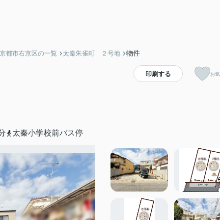
物件
】京都市右京区の一覧
太秦朱雀町 ２号地
印刷する
お気
分
太秦小学校前バス停