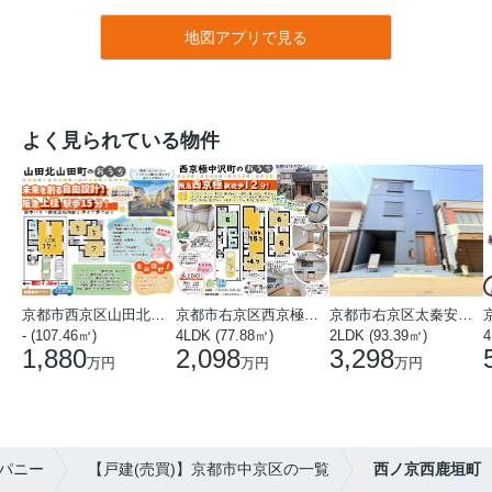
地図アプリで見る
よく見られている物件
京都市西京区山田北山田町
京都市右京区西京極中沢町
京都市右京区太秦安井藤ノ木町
- (107.46㎡)
4LDK (77.88㎡)
2LDK (93.39㎡)
4
1,880
2,098
3,298
万円
万円
万円
パニー
【戸建(売買)】京都市中京区の一覧
西ノ京西鹿垣町