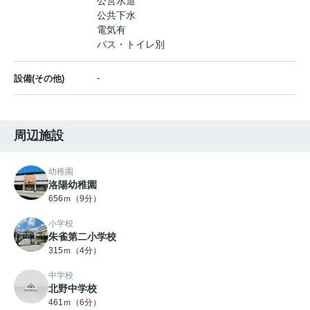
公営水道
公共下水
電気有
バス・トイレ別
-
設備(その他)
周辺施設
幼稚園
洛陽幼稚園
656ｍ（9分）
小学校
朱雀第二小学校
315ｍ（4分）
中学校
北野中学校
461ｍ（6分）