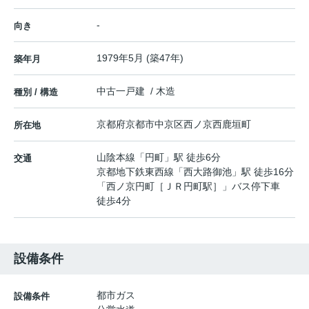
-
向き
1979年5月 (築47年)
築年月
中古一戸建 / 木造
種別 / 構造
京都府
京都市中京区
西ノ京西鹿垣町
所在地
山陰本線
「
円町
」駅 徒歩6分
交通
京都地下鉄東西線
「
西大路御池
」駅 徒歩16分
「西ノ京円町［ＪＲ円町駅］」バス停下車
徒歩4分
設備条件
都市ガス
設備条件