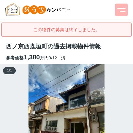
この物件の募集は終了しました。
西ノ京西鹿垣町の過去掲載物件情報
1,380
参考価格
万円
9/12 済
1
/
1