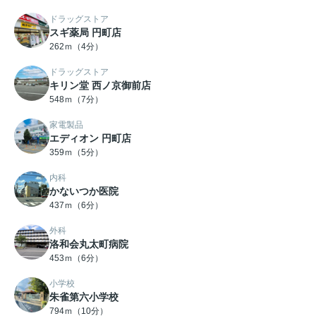
ドラッグストア
スギ薬局 円町店
262ｍ（4分）
ドラッグストア
キリン堂 西ノ京御前店
548ｍ（7分）
家電製品
エディオン 円町店
359ｍ（5分）
内科
かないつか医院
437ｍ（6分）
外科
洛和会丸太町病院
453ｍ（6分）
小学校
朱雀第六小学校
794ｍ（10分）