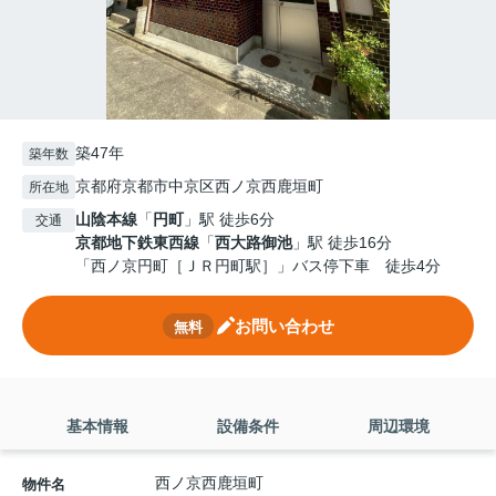
築47年
築年数
京都府京都市中京区西ノ京西鹿垣町
所在地
山陰本線
「
円町
」駅 徒歩6分
交通
京都地下鉄東西線
「
西大路御池
」駅 徒歩16分
「西ノ京円町［ＪＲ円町駅］」バス停下車 徒歩4分
お問い合わせ
無料
基本情報
設備条件
周辺環境
西ノ京西鹿垣町
物件名